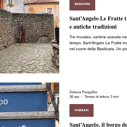
BASILICATA
Sant’Angelo Le Fratte tr
e antiche tradizioni
Tra murales, cantine scavate nell
tempo, Sant'Angelo Le Fratte in
nel cuore della Basilicata. Un pi
dove ogni strada racconta storie
lentamente.
Debora Piergallini
30 apr
Tempo di lettura: 3 min
ITINERARI
Sant’Angelo, il borgo de