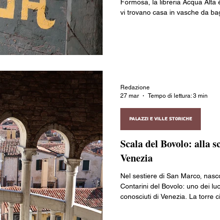
Formosa, la libreria Acqua Alta è 
vi trovano casa in vasche da bag
randagi, mentre scale costruite
scaffali pensati per sfidare le 
regola e trovare qualcosa di inas
Redazione
27 mar
Tempo di lettura: 3 min
PALAZZI E VILLE STORICHE
Scala del Bovolo: alla s
Venezia
Nel sestiere di San Marco, nascost
Contarini del Bovolo: uno dei lu
conosciuti di Venezia. La torre cil
metri, è avvolta da eleganti log
belvedere panoramico. Costruita