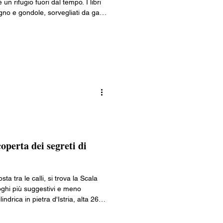
un rifugio fuori dal tempo. I libri
no e gondole, sorvegliati da gatti
 con vecchi tomi portano verso
maree. Un posto dove perdersi è la
pettato, la certezza.
coperta dei segreti di
a tra le calli, si trova la Scala
oghi più suggestivi e meno
indrica in pietra d'Istria, alta 26
ge rinascimentali e culmina in un
 dai Contarini nel Quattrocento,