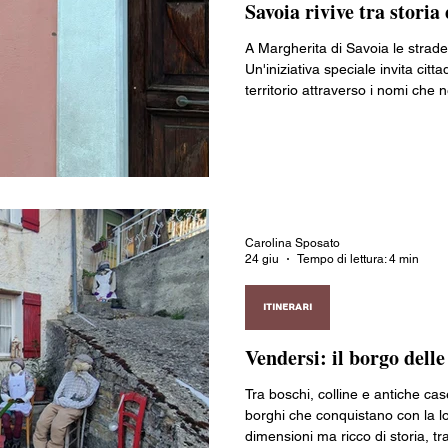
Savoia rivive tra stori
ia
Vivere all'estero
Valle d’Aosta
Piemonte
Liguria
A Margherita di Savoia le strade
Un'iniziativa speciale invita cittadi
territorio attraverso i nomi che
Friuli-Venezia Giulia
Emilia-Romagna
Toscana
Umbr
trasformando la toponomastica 
identità e appartenenza. Un viag
contribuito a costruire la storia
l'11 agosto.
Carolina Sposato
24 giu
Tempo di lettura: 4 min
ITINERARI
Vendersi: il borgo delle
Tra boschi, colline e antiche cas
borghi che conquistano con la lor
dimensioni ma ricco di storia, t