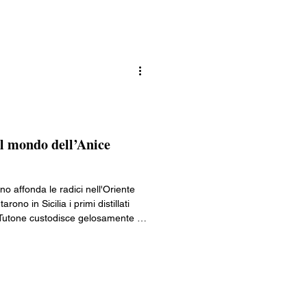
Food, e il salame locale tagliato
hetto da Sulzano, con collegamenti
l mondo dell’Anice
o affonda le radici nell'Oriente
rono in Sicilia i primi distillati
a Tutone custodisce gelosamente la
e è diventato simbolo della città:
eta. Oggi la fabbrica è anche
poca e locandine Art Nouveau che
e mediterranea.