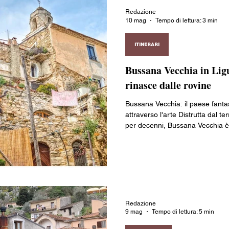
Redazione
10 mag
Tempo di lettura: 3 min
ITINERARI
Bussana Vecchia in Ligu
rinasce dalle rovine
Bussana Vecchia: il paese fanta
attraverso l'arte Distrutta dal 
per decenni, Bussana Vecchia è 
grazie a una comunità internazion
fioriti e botteghe artigiane, que
concreta: un luogo dove le rovin
tempo una forma d'arte.
Redazione
9 mag
Tempo di lettura: 5 min