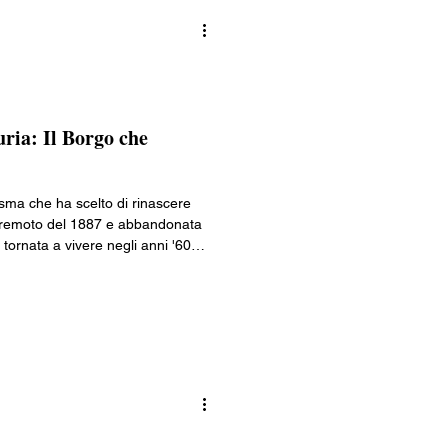
ria: Il Borgo che
sma che ha scelto di rinascere
terremoto del 1887 e abbandonata
tornata a vivere negli anni '60
ale di artisti. Oggi, tra carruggi
sto borgo della Liguria è un'utopia
e sono diventate bellezza, e il