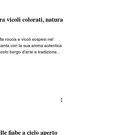
a vicoli colorati, natura
a roccia e vicoli sospesi nel
canta con la sua anima autentica
ccolo borgo d'arte e tradizione
, sapori e meraviglie da scoprire
lle fiabe a cielo aperto