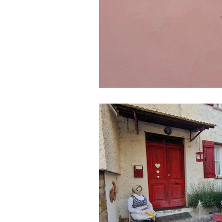
Gite fuori porta
Enogastronom
Trentino-Alto Adige
Veneto