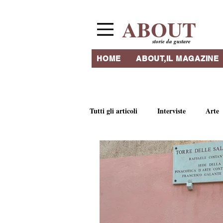
ABOUT
storie da gustare
HOME
ABOUT,IL MAGAZINE
Tutti gli articoli
Interviste
Arte
Ricette e tradizioni culinarie
Li
Ristoranti & Ritrovi
Artigianat