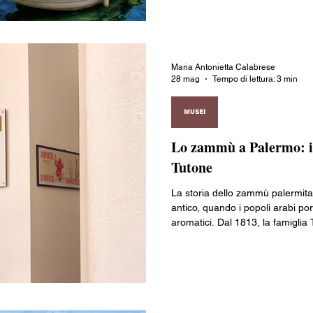
sardine essiccate, presidio Slow 
a coltello. Si raggiunge in trag
attivi 24 ore su 24: la met
Maria Antonietta Calabrese
28 mag
Tempo di lettura: 3 min
MUSEI
Lo zammù a Palermo: i
Tutone
La storia dello zammù palermitan
antico, quando i popoli arabi porta
aromatici. Dal 1813, la famigli
ricetta di un liquore all'anice ch
d'inverno riscalda, d'estate diss
museo, scrigno di bottiglie d'e
raccontano una Palermo solare 