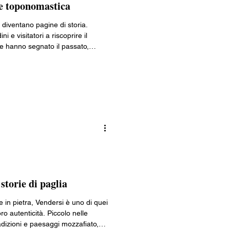
a e toponomastica
Lombardia
 diventano pagine di storia.
ni e visitatori a riscoprire il
 ne hanno segnato il passato,
ia
in un racconto di memoria,
gio tra i protagonisti che hanno
 della città, in programma anche
 storie di paglia
e in pietra, Vendersi è uno di quei
o autenticità. Piccolo nelle
radizioni e paesaggi mozzafiato,