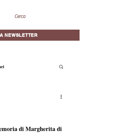
A NEWSLETTER
ari
site guidate
oriche
Cantine e vini
memoria di Margherita di