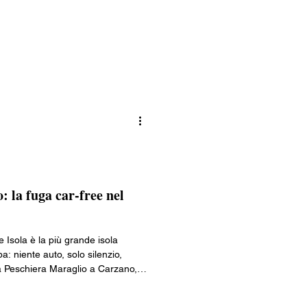
 chi desidera scoprire un angolo
dal turismo di massa.
: la fuga car-free nel
 Isola è la più grande isola
pa: niente auto, solo silenzio,
Da Peschiera Maraglio a Carzano,
della Ceriola a 600 metri
 360 gradi sul lago. Da provare le