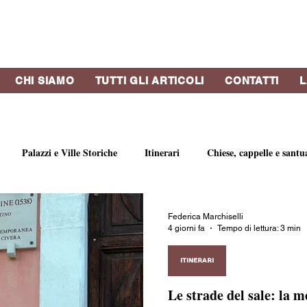
CHI SIAMO
TUTTI GLI ARTICOLI
CONTATTI
L
Palazzi e Ville Storiche
Itinerari
Chiese, cappelle e santu
bri e riviste
Strutture Ricettive
Eventi
Concerti
Vi
Federica Marchiselli
4 giorni fa
Tempo di lettura: 3 min
o
Profumi di Genova
Artisti e gallerie d'arte
Botteghe st
ITINERARI
Le strade del sale: la 