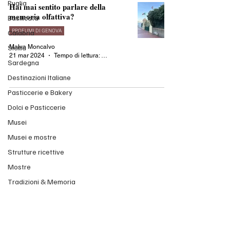
Puglia
Hai mai sentito parlare della
memoria olfattiva?
Basilicata
PROFUMI DI GENOVA
Calabria
Sicilia
Malva Moncalvo
21 mar 2024
Tempo di lettura: 3 min
Sardegna
Destinazioni Italiane
Pasticcerie e Bakery
Dolci e Pasticcerie
Musei
Musei e mostre
Strutture ricettive
Mostre
Tradizioni & Memoria