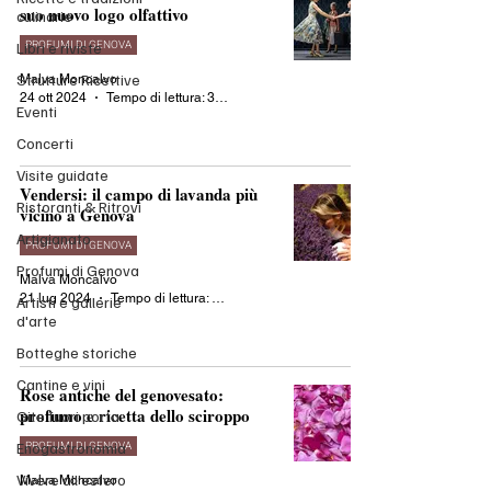
suo nuovo logo olfattivo
culinarie
PROFUMI DI GENOVA
Libri e riviste
Strutture Ricettive
Malva Moncalvo
24 ott 2024
Tempo di lettura: 3 min
Eventi
Concerti
Visite guidate
Vendersi: il campo di lavanda più
Ristoranti & Ritrovi
vicino a Genova
Artigianato
PROFUMI DI GENOVA
Profumi di Genova
Malva Moncalvo
21 lug 2024
Tempo di lettura: 2 min
Artisti e gallerie
d'arte
Botteghe storiche
Cantine e vini
Rose antiche del genovesato:
profumo e ricetta dello sciroppo
Gite fuori porta
Enogastronomia
PROFUMI DI GENOVA
Vivere all'estero
Malva Moncalvo