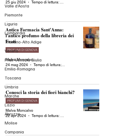
25 giu 2024
Tempo di lettura: 3 min
Valle d’Aosta
Piemonte
Liguria
Antica Farmacia Sant'Anna:
Lombardia
l'antico profumo della libreria dei
Frati
Trentino-Alto Adige
PROFUMI DI GENOVA
Veneto
Friuli-Venezia Giulia
Malva Moncalvo
24 mag 2024
Tempo di lettura: 3 min
Emilia-Romagna
Toscana
Umbria
Conosci la storia dei fiori bianchi?
Marche
PROFUMI DI GENOVA
Lazio
Malva Moncalvo
Abruzzo
22 apr 2024
Tempo di lettura: 3 min
Molise
Campania