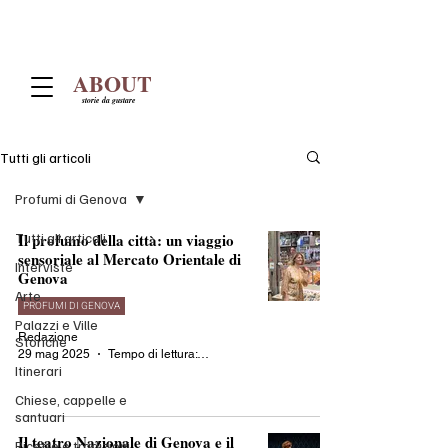
ABOUT
storie da gustare
Tutti gli articoli
Profumi di Genova
Tutti gli articoli
Il profumo della città: un viaggio
sensoriale al Mercato Orientale di
Interviste
Genova
Arte
PROFUMI DI GENOVA
Palazzi e Ville
Redazione
Storiche
29 mag 2025
Tempo di lettura: 3 min
Itinerari
Chiese, cappelle e
santuari
Il teatro Nazionale di Genova e il
Ricette e tradizioni