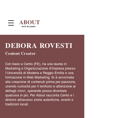
ABOUT
storie da gustare
DEBORA ROVESTI
Content Creator
Con base a Cento (FE), ha una laurea in
Marketing e Organizzazione d’Impresa presso
l’Università di Modena e Reggio Emilia e una
formazione in Web Marketing. Si è avvicinata
alla creazione di contenuti prima per passione,
unendo curiosità per il territorio e attenzione ai
dettagli visivi, sperando possa diventare
qualcosa in più. Per About racconta Cento e i
dintorni attraverso storie autentiche, eventi e
tradizioni locali.