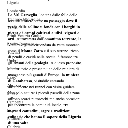
Liguria
Lombardia
La Val Graveglia
, lontana dalle folle delle 
Trentino-Alto Adige
dove il 
località costiere, offre un paesaggio 
verde delle colline si fonde con i borghi in 
Veneto
pietra e i campi coltivati a ulivi, vigneti e 
Friuli-Venezia Giulia
orti.
omonimo torrente
 Attraversata dall’
, la 
Emilia-Romagna
Val Graveglia è circondata da vette montane 
Monte Zatta
come il 
 e il suo terreno, ricco 
Toscana
di pendii e cavità nella roccia, è famoso tra 
Umbria
 geologia
gli amanti della
. A questo proposito, 
sul territorio è presente una delle miniere di 
Marche
la miniera 
manganese più grandi d’Europa, 
Lazio
di Gambatesa
, visitabile entrando 
Abruzzo
direttamente nei tunnel con visita guidata. 
Non solo natura: i piccoli paeselli della zona 
Molise
offrono scorci pittoreschi ma anche occasioni 
Campania
tra 
per incontrare la comunità locale, 
Puglia
mercati contadini, sagre e tradizioni 
culinarie che hanno il sapore della Liguria 
Basilicata
di una volta
.
Calabria