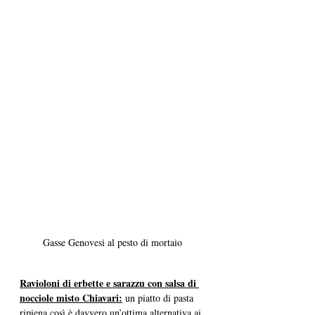
Gasse Genovesi al pesto di mortaio
Ravioloni di erbette e sarazzu con salsa di 
nocciole misto Chiavari:
 un piatto di pasta 
ripiena così è davvero un’ottima alternativa ai 