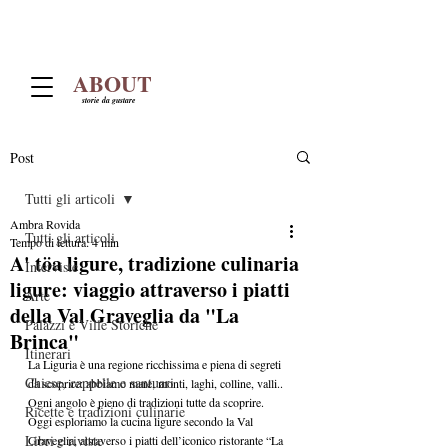
ABOUT
storie da gustare
Post
Tutti gli articoli
Ambra Rovida
Tutti gli articoli
Tempo di lettura: 4 min
A' töa ligure, tradizione culinaria
Interviste
ligure: viaggio attraverso i piatti
Arte
della Val Graveglia da "La
Palazzi e Ville Storiche
Brinca"
Itinerari
La Liguria è una regione ricchissima e piena di segreti 
Chiese, cappelle e santuari
da scoprire: abbiamo mare, monti, laghi, colline, valli.. 
Ogni angolo è pieno di tradizioni tutte da scoprire. 
Ricette e tradizioni culinarie
Oggi esploriamo la cucina ligure secondo la Val 
Libri e riviste
Graveglia, attraverso i piatti dell’iconico ristorante “La 