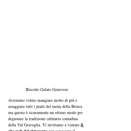
Biscotto Gelato Genovese
Avremmo voluto mangiare molto di più e 
assaggiare tutti i piatti del menu della Brinca 
ma questo è sicuramente un ottimo modo per 
degustare la tradizione culinaria contadina 
il 
della Val Graveglia. Vi invitiamo a visitare 
sito web del ristorante
 per conoscere il 