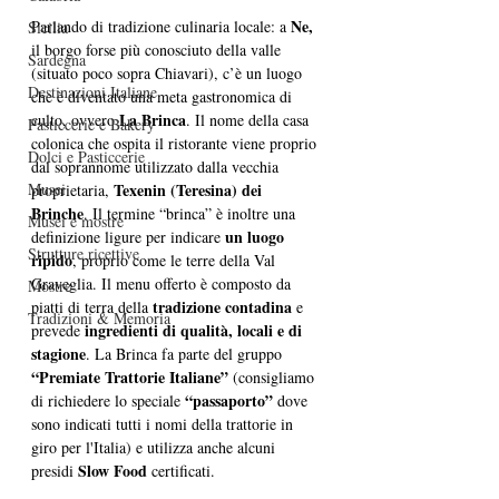
Ne,
Parlando di tradizione culinaria locale: a 
Sicilia
il borgo forse più conosciuto della valle 
Sardegna
(situato poco sopra Chiavari), c’è un luogo 
Destinazioni Italiane
che è diventato una meta gastronomica di 
La Brinca
culto, ovvero 
. Il nome della casa 
Pasticcerie e Bakery
colonica che ospita il ristorante viene proprio 
Dolci e Pasticcerie
dal soprannome utilizzato dalla vecchia 
Texenin (Teresina) dei 
Musei
proprietaria, 
Brinche
. Il termine “brinca” è inoltre una 
Musei e mostre
un luogo 
definizione ligure per indicare 
Strutture ricettive
ripido
, proprio come le terre della Val 
Graveglia. Il menu offerto è composto da 
Mostre
tradizione contadina
piatti di terra della 
 e 
Tradizioni & Memoria
ingredienti di qualità, locali e di 
prevede 
stagione
. La Brinca fa parte del gruppo 
“Premiate Trattorie Italiane”
 (consigliamo 
 “passaporto”
di richiedere lo speciale
 dove 
sono indicati tutti i nomi della trattorie in 
giro per l'Italia) e utilizza anche alcuni 
Slow Food 
presidi 
certificati.