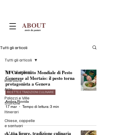
ABOUT
storie da gustare
Tutti gli articoli
Tutti gli articoli
Tutti gli articoli
XI Campionato Mondiale di Pesto
Genovese al Mortaio: il pesto torna
Interviste
protagonista a Genova
Arte
RICETTE E TRADIZIONI CULINARIE
Palazzi e Ville
Ambra Rovida
Storiche
17 mar
Tempo di lettura: 3 min
Itinerari
Chiese, cappelle
e santuari
A' töa ligure, tradizione culinaria
Ricette e