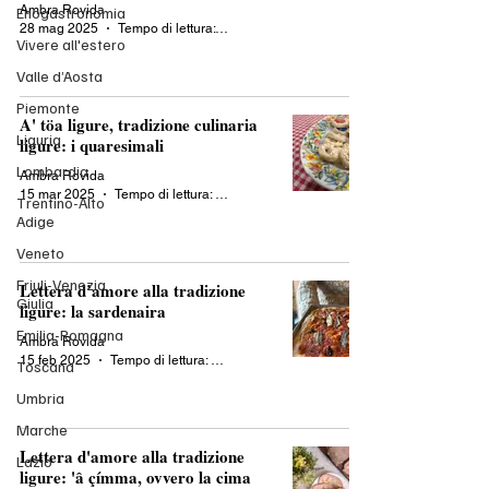
Ambra Rovida
Enogastronomia
28 mag 2025
Tempo di lettura: 2 min
Vivere all'estero
Valle d’Aosta
Piemonte
A' töa ligure, tradizione culinaria
Liguria
ligure: i quaresimali
Lombardia
Ambra Rovida
15 mar 2025
Tempo di lettura: 3 min
Trentino-Alto
Adige
Veneto
Friuli-Venezia
Lettera d’amore alla tradizione
Giulia
ligure: la sardenaira
Emilia-Romagna
Ambra Rovida
15 feb 2025
Tempo di lettura: 3 min
Toscana
Umbria
Marche
Lettera d'amore alla tradizione
Lazio
ligure: 'â çímma, ovvero la cima