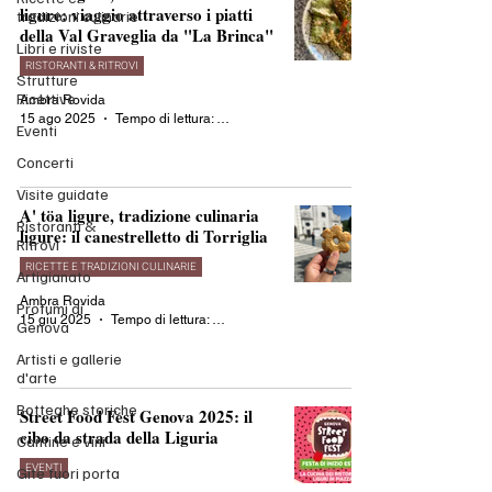
ligure: viaggio attraverso i piatti
tradizioni culinarie
della Val Graveglia da "La Brinca"
Libri e riviste
RISTORANTI & RITROVI
Strutture
Ricettive
Ambra Rovida
15 ago 2025
Tempo di lettura: 4 min
Eventi
Concerti
Visite guidate
A' töa ligure, tradizione culinaria
Ristoranti &
ligure: il canestrelletto di Torriglia
Ritrovi
RICETTE E TRADIZIONI CULINARIE
Artigianato
Ambra Rovida
Profumi di
15 giu 2025
Tempo di lettura: 3 min
Genova
Artisti e gallerie
d'arte
Botteghe storiche
Street Food Fest Genova 2025: il
cibo da strada della Liguria
Cantine e vini
EVENTI
Gite fuori porta