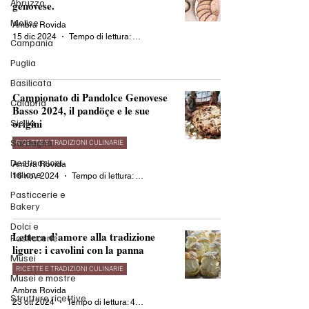
Abruzzo
genovese.
Molise
Ambra Rovida
15 dic 2024
Tempo di lettura: 4 min
Campania
Puglia
Basilicata
Campionato di Pandolce Genovese
Calabria
Basso 2024, il pandöçe e le sue
origini
Sicilia
Sardegna
RICETTE E TRADIZIONI CULINARIE
Destinazioni
Ambra Rovida
Italiane
16 nov 2024
Tempo di lettura: 4 min
Pasticcerie e
Bakery
Dolci e
Lettera d’amore alla tradizione
Pasticcerie
ligure: i cavolini con la panna
Musei
RICETTE E TRADIZIONI CULINARIE
Musei e mostre
Ambra Rovida
Strutture ricettive
23 ott 2024
Tempo di lettura: 4 min