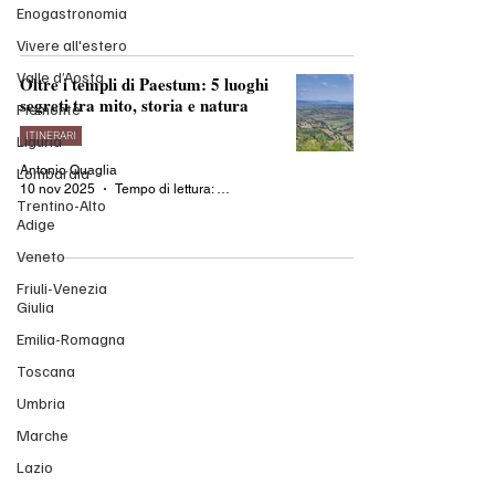
Enogastronomia
Vivere all'estero
Valle d’Aosta
Oltre i templi di Paestum: 5 luoghi
segreti tra mito, storia e natura
Piemonte
ITINERARI
Liguria
Antonio Quaglia
Lombardia
10 nov 2025
Tempo di lettura: 4 min
Trentino-Alto
Adige
Veneto
Friuli-Venezia
Giulia
Emilia-Romagna
Toscana
Umbria
Marche
Lazio