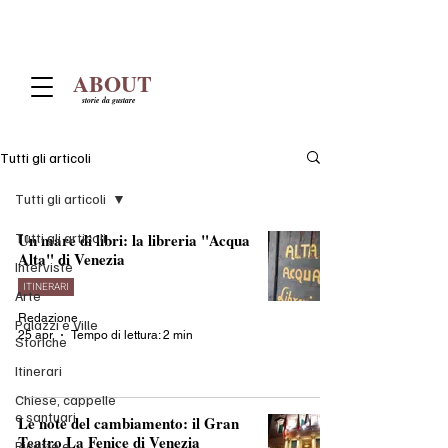
ABOUT
storie da gustare
Tutti gli articoli
Tutti gli articoli
Tutti gli articoli
Un mare di libri: la libreria "Acqua
Alta" di Venezia
Interviste
ITINERARI
Arte
Redazione
Palazzi e Ville
25 apr
Tempo di lettura: 2 min
Storiche
Itinerari
Chiese, cappelle
e santuari
Le note del cambiamento: il Gran
Teatro La Fenice di Venezia
Ricette e