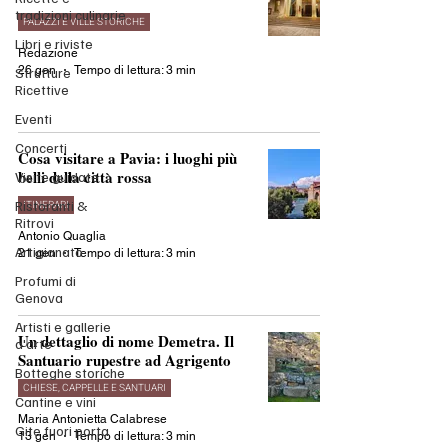
tradizioni culinarie
PALAZZI E VILLE STORICHE
Libri e riviste
Redazione
26 gen
Tempo di lettura: 3 min
Strutture
Ricettive
Eventi
Concerti
Cosa visitare a Pavia: i luoghi più
belli della città rossa
Visite guidate
Ristoranti &
ITINERARI
Ritrovi
Antonio Quaglia
Artigianato
21 gen
Tempo di lettura: 3 min
Profumi di
Genova
Artisti e gallerie
Un dettaglio di nome Demetra. Il
d'arte
Santuario rupestre ad Agrigento
Botteghe storiche
CHIESE, CAPPELLE E SANTUARI
Cantine e vini
Maria Antonietta Calabrese
Gite fuori porta
13 gen
Tempo di lettura: 3 min