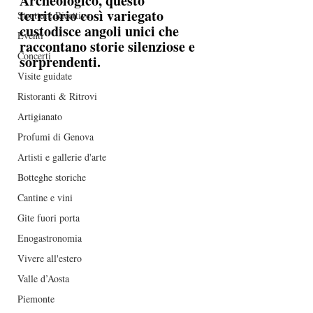
Archeologico, questo 
territorio così variegato 
Strutture Ricettive
custodisce angoli unici che 
Eventi
raccontano storie silenziose e 
Concerti
sorprendenti. 
Visite guidate
Ristoranti & Ritrovi
Artigianato
Profumi di Genova
Artisti e gallerie d'arte
Botteghe storiche
Cantine e vini
Gite fuori porta
Enogastronomia
Vivere all'estero
Valle d’Aosta
Piemonte