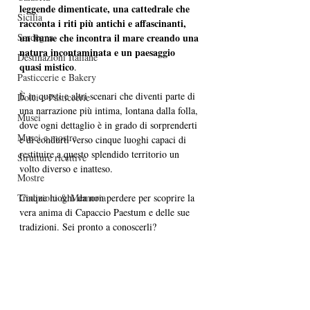
leggende dimenticate, una cattedrale che 
Sicilia
racconta i riti più antichi e affascinanti, 
Sardegna
un fiume che incontra il mare creando una 
natura incontaminata e un paesaggio 
Destinazioni Italiane
quasi mistico
.
Pasticcerie e Bakery
È in questi e altri scenari che diventi parte di 
Dolci e Pasticcerie
una narrazione più intima, lontana dalla folla, 
Musei
dove ogni dettaglio è in grado di sorprenderti 
Musei e mostre
e di condurti verso cinque luoghi capaci di 
restituire a questo splendido territorio un 
Strutture ricettive
volto diverso e inatteso. 
Mostre
Tradizioni & Memoria
Cinque luoghi da non perdere per scoprire la 
vera anima di Capaccio Paestum e delle sue 
tradizioni. Sei pronto a conoscerli?