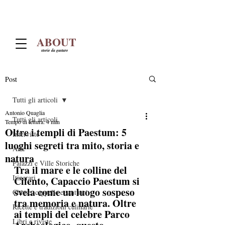
ABOUT
storie da gustare
Post
Tutti gli articoli
Antonio Quaglia
Tutti gli articoli
Tempo di lettura: 4 min
Oltre i templi di Paestum: 5
Interviste
luoghi segreti tra mito, storia e
Arte
natura
Palazzi e Ville Storiche
Tra il mare e le colline del 
Itinerari
Cilento, Capaccio Paestum si 
svela come un luogo sospeso 
Chiese, cappelle e santuari
tra memoria e natura. Oltre 
Ricette e tradizioni culinarie
ai templi del celebre Parco 
Libri e riviste