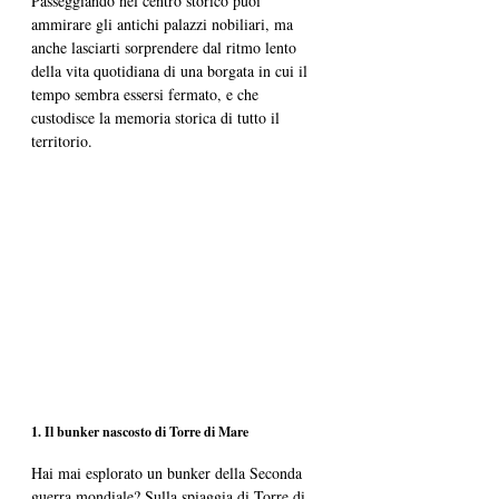
Passeggiando nel centro storico puoi 
ammirare gli antichi palazzi nobiliari, ma 
anche lasciarti sorprendere dal ritmo lento 
della vita quotidiana di una borgata in cui il 
tempo sembra essersi fermato, e che 
custodisce la memoria storica di tutto il 
territorio.
1. Il bunker nascosto di Torre di Mare
Hai mai esplorato un bunker della Seconda 
guerra mondiale? Sulla spiaggia di Torre di 