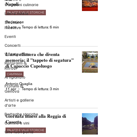
Napoli
tradizioni culinarie
PALAZZI E VILLE STORICHE
Libri e riviste
Strutture
Redazione
Ricettive
13 apr
Tempo di lettura: 6 min
Eventi
Concerti
L’arte effimera che diventa
Visite guidate
memoria: il "tappeto di segatura"
Ristoranti &
di Capaccio Capoluogo
Ritrovi
CAMPANIA
Artigianato
Antonio Quaglia
Profumi di
11 apr
Tempo di lettura: 3 min
Genova
Artisti e gallerie
d'arte
Botteghe storiche
Giornata fitness alla Reggia di
Caserta
Cantine e vini
PALAZZI E VILLE STORICHE
Gite fuori porta