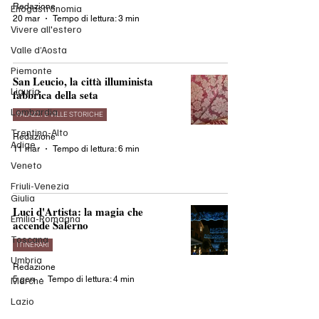
Redazione
Enogastronomia
20 mar
Tempo di lettura: 3 min
Vivere all'estero
Valle d’Aosta
Piemonte
San Leucio, la città illuminista
Liguria
fabbrica della seta
Lombardia
PALAZZI E VILLE STORICHE
Trentino-Alto
Redazione
Adige
11 mar
Tempo di lettura: 6 min
Veneto
Friuli-Venezia
Giulia
Luci d'Artista: la magia che
Emilia-Romagna
accende Salerno
Toscana
ITINERARI
Umbria
Redazione
5 gen
Tempo di lettura: 4 min
Marche
Lazio