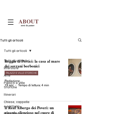
ABOUT
storie da gustare
Tutti gli articoli
Tutti gli articoli
Tutti gli articoli
Reggia di Portici: la casa al mare
dei sovrani borbonici
Interviste
PALAZZI E VILLE STORICHE
Arte
Redazione
Palazzi e Ville
19 apr
Tempo di lettura: 4 min
Storiche
Itinerari
Chiese, cappelle
e santuari
Il Real Albergo dei Poveri: un
gigante silenzioso nel cuore di
Ricette e