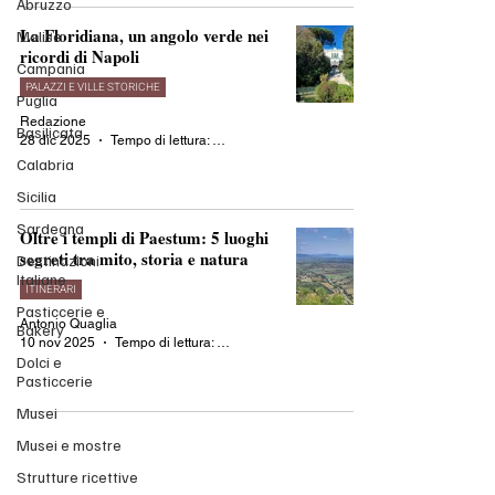
Abruzzo
La Floridiana, un angolo verde nei
Molise
ricordi di Napoli
Campania
PALAZZI E VILLE STORICHE
Puglia
Redazione
Basilicata
28 dic 2025
Tempo di lettura: 4 min
Calabria
Sicilia
Sardegna
Oltre i templi di Paestum: 5 luoghi
segreti tra mito, storia e natura
Destinazioni
Italiane
ITINERARI
Pasticcerie e
Antonio Quaglia
Bakery
10 nov 2025
Tempo di lettura: 4 min
Dolci e
Pasticcerie
Musei
Musei e mostre
Strutture ricettive