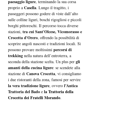
paesaggio ligure
, terminando la sua corsa 
Casella
proprio a 
. Lungo il tragitto, i 
passeggeri possono godere di viste dall’alto 
sulle colline liguri, boschi rigogliosi e piccoli 
borghi pittoreschi. Il percorso tocca diverse 
 tra cui Sant'Olcese, Vicomorasso e 
stazioni,
Crocetta d'Orero
, offrendo la possibilità di 
scoprire angoli nascosti e tradizioni locali. Si 
percorsi di 
possono provare moltissimi 
trekking
 nella natura dell’entroterra, a 
gli 
seconda della stazione scelta. Un plus per 
amanti della cucina ligure
: se scendete alla 
 Canova Crocetta
stazione di
, vi consigliamo 
i due ristoranti della zona, famosi per servire 
la vera tradizione ligure
l’Antica 
, ovvero 
Trattoria del Bado
la 
Trattoria della 
 e 
Crocetta dei Fratelli Morando
.