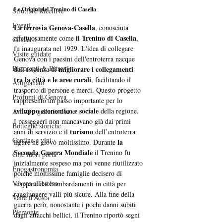
Le Origini del Trenino di Casella
Strutture Ricettive
Eventi
La ferrovia Genova-Casella
, conosciuta 
il Trenino di Casella
affettuosamente come 
, 
Concerti
fu inaugurata nel 1929. L'idea di collegare 
Visite guidate
Genova con i paesini dell'entroterra nacque 
Ristoranti & Ritrovi
migliorare i collegamenti 
dall'esigenza di 
tra la città e le aree rurali
, facilitando il 
Artigianato
trasporto di persone e merci. Questo progetto 
Profumi di Genova
rappresentò un passo importante per lo 
sviluppo economico e sociale
 della regione. 
Artisti e gallerie d'arte
I passeggeri non mancavano già dai primi 
Botteghe storiche
turismo
anni di servizio e il 
 dell’entroterra 
Cantine e vini
la 
ligure ne giovò moltissimo. Durante 
Seconda Guerra Mondiale
 il Trenino fu 
Gite fuori porta
inizialmente sospeso ma poi venne riutilizzato 
Enogastronomia
poichè moltissime famiglie decisero di 
Vivere all'estero
scappare dai bombardamenti in città per 
raggiungere valli più sicure. Alla fine della 
Valle d’Aosta
guerra però, nonostante i pochi danni subiti 
Piemonte
dagli attacchi bellici, il Trenino riportò segni 