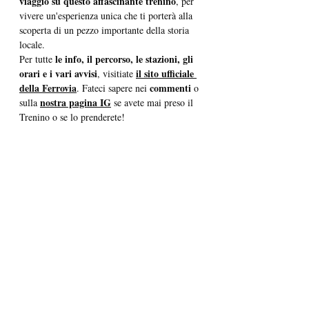
viaggio su questo affascinante trenino
, per 
vivere un'esperienza unica che ti porterà alla 
scoperta di un pezzo importante della storia 
locale. 
le info, il percorso, le stazioni, gli 
Per tutte 
orari e i vari avvisi
il sito ufficiale 
, visitiate 
della Ferrovia
 commenti
. Fateci sapere nei
 o 
nostra pagina IG
sulla 
 se avete mai preso il 
Trenino o se lo prenderete!