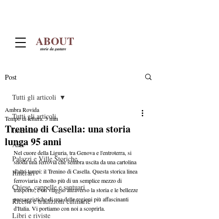
ABOUT
storie da gustare
Post
Tutti gli articoli
Ambra Rovida
Tutti gli articoli
Tempo di lettura: 3 min
Trenino di Casella: una storia
Interviste
lunga 95 anni
Arte
Nel cuore della Liguria, tra Genova e l'entroterra, si 
Palazzi e Ville Storiche
snoda una ferrovia che sembra uscita da una cartolina 
d'altri tempi: il Trenino di Casella. Questa storica linea 
Itinerari
ferroviaria è molto più di un semplice mezzo di 
Chiese, cappelle e santuari
trasporto; è un viaggio attraverso la storia e le bellezze 
paesaggistiche di una delle regioni più affascinanti 
Ricette e tradizioni culinarie
d'Italia. Vi portiamo con noi a scoprirla.
Libri e riviste