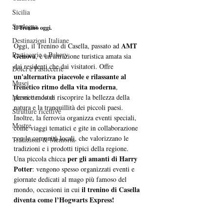
Sicilia
Sardegna
Il Trenino oggi.
Destinazioni Italiane
AMT 
Oggi, il Trenino di Casella, passato ad 
Pasticcerie e Bakery
Genova
, è un'attrazione turistica amata sia 
dai residenti che dai visitatori. Offre 
Dolci e Pasticcerie
un'alternativa piacevole e rilassante al 
Musei
frenetico ritmo della vita moderna
, 
permettendo di riscoprire la bellezza della 
Musei e mostre
natura e la tranquillità dei piccoli paesi. 
Strutture ricettive
Inoltre, la ferrovia organizza eventi speciali, 
Mostre
come viaggi tematici e gite in collaborazione 
con le comunità locali, che valorizzano le 
Tradizioni & Memoria
tradizioni e i prodotti tipici della regione. 
per gli amanti di Harry 
Una piccola chicca 
Potter
: vengono spesso organizzati eventi e 
giornate dedicati al mago più famoso del 
il trenino di Casella 
mondo, occasioni in cui 
diventa come l’Hogwarts Express!