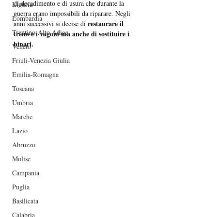
di decadimento e di usura che durante la 
Liguria
guerra erano impossibili da riparare. Negli 
Lombardia
restaurare il 
anni successivi si decise di 
Trentino-Alto Adige
treno e i vagoni ma anche di sostituire i 
binari.
Veneto
Friuli-Venezia Giulia
Emilia-Romagna
Toscana
Umbria
Marche
Lazio
Abruzzo
Molise
Campania
Puglia
Basilicata
Calabria