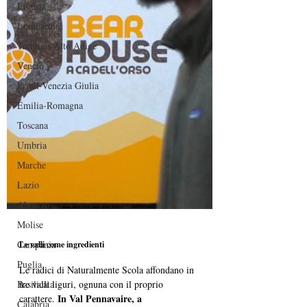
Liguria
Lombardia
Trentino-Alto Adige
Veneto
Friuli-Venezia Giulia
Emilia-Romagna
Toscana
Umbria
Marche
Lazio
Abruzzo
Molise
Campania
Le valli come ingredienti
Puglia
Le radici di Naturalmente Scola affondano in 
Basilicata
tre valli liguri, ognuna con il proprio 
In Val Pennavaire, a 
carattere. 
Calabria