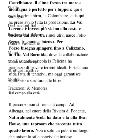
Castelbianco, il clima fresco tra mare e 
Sicilia
montagna è perfetto per i luppoli: 
qui è 
nata la prima birra, la Colombaire, e da qui 
Sardegna
La Val 
ha preso avvio tutta la produzione. 
Destinazioni Italiane
Lerrone è invece più vicina alla costa e 
Pasticcerie e Bakery
baciata dal sole: 
tra i suoi ulivi nasce l’olio 
Per 
Segua, fragrante e intenso. 
Dolci e Pasticcerie
l’orzo bisogna spingersi fino a Calizzano, 
Musei
in Alta Val Bormida,
 dove la collaborazione 
con l’azienda agricola la Felicina ha 
Musei e mostre
permesso di trovare terreni ideali. È stata una 
Strutture ricettive
sfida fatta di tentativi, ma oggi garantisce 
Mostre
equilibrio e struttura alle birre.
Tradizioni & Memoria
Dal campo alla città
Il percorso non si ferma ai campi. Ad 
Albenga, nel cuore della Riviera di Ponente, 
Naturalmente Scola ha dato vita alla Bear 
House, una taproom che racconta tutto 
questo lavoro. 
Non è solo un pub: è un luogo 
che unisce lo stile conviviale inglese 