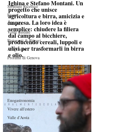
Ighina e Stefano Montani. Un 
Strutture Ricettive
progetto che unisce 
agricoltura e birra, amicizia e 
Eventi
impresa. La loro idea è 
Concerti
semplice: chiudere la filiera 
Visite guidate
dal campo al bicchiere, 
Ristoranti & Ritrovi
producendo cereali, luppoli e 
ulivi per trasformarli in birra 
Artigianato
e olio.
Profumi di Genova
Artisti e gallerie d'arte
Botteghe storiche
Cantine e vini
Gite fuori porta
Enogastronomia
Vivere all'estero
Valle d’Aosta
Piemonte