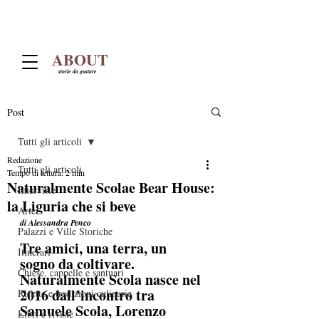
ABOUT
storie da gustare
Post
Tutti gli articoli
Redazione
Tutti gli articoli
Tempo di lettura: 2 min
Naturalmente Scolae Bear House:
Interviste
la Liguria che si beve
Arte
di Alessandra Penco
Palazzi e Ville Storiche
Tre amici, una terra, un 
Itinerari
sogno da coltivare. 
Chiese, cappelle e santuari
Naturalmente Scola nasce nel 
2016 dall’incontro tra 
Ricette e tradizioni culinarie
Samuele Scola, Lorenzo 
Libri e riviste