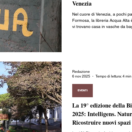
Venezia
ia
Vivere all'estero
Valle d’Aosta
Piemonte
Liguria
Nel cuore di Venezia, a pochi p
Formosa, la libreria Acqua Alta è 
vi trovano casa in vasche da bag
Friuli-Venezia Giulia
Emilia-Romagna
Toscana
Umbr
randagi, mentre scale costruite
scaffali pensati per sfidare le 
regola e trovare qualcosa di inas
Redazione
6 nov 2025
Tempo di lettura: 4 min
EVENTI
La 19° edizione della B
2025: Intelligens. Natura
Ricostruire nuovi spazi