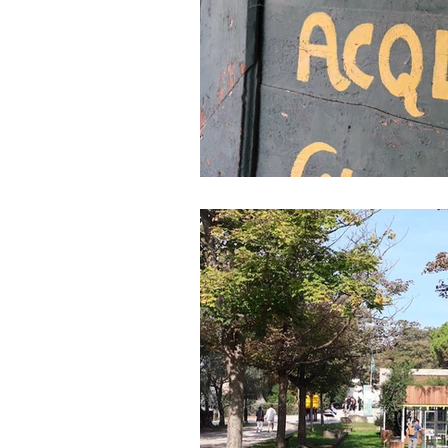
Gite fuori porta
Enogastronom
Trentino-Alto Adige
Veneto