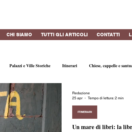
CHI SIAMO
TUTTI GLI ARTICOLI
CONTATTI
L
Palazzi e Ville Storiche
Itinerari
Chiese, cappelle e santu
bri e riviste
Strutture Ricettive
Eventi
Concerti
Vi
Redazione
25 apr
Tempo di lettura: 2 min
o
Profumi di Genova
Artisti e gallerie d'arte
Botteghe st
ITINERARI
Un mare di libri: la li