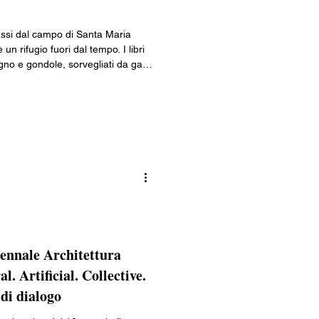
Lombardia
assi dal campo di Santa Maria
un rifugio fuori dal tempo. I libri
no e gondole, sorvegliati da gatti
ia
 con vecchi tomi portano verso
maree. Un posto dove perdersi è la
pettato, la certezza.
iennale Architettura
l. Artificial. Collective.
 di dialogo