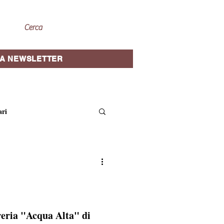
A NEWSLETTER
ari
site guidate
oriche
Cantine e vini
breria "Acqua Alta" di