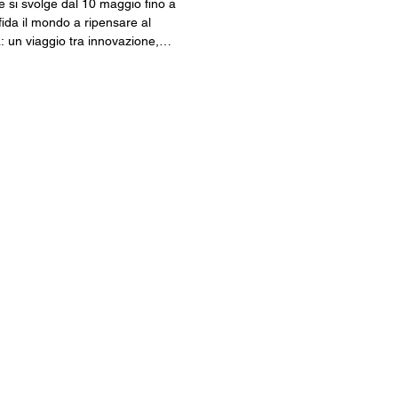
e si svolge dal 10 maggio fino a
da il mondo a ripensare al
à: un viaggio tra innovazione,
memoria e nuovi modi di abitare il pianeta. Scoprila insieme a noi!