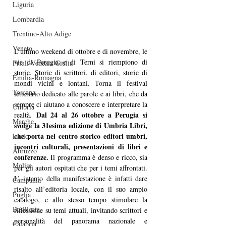
Liguria
Lombardia
Trentino-Alto Adige
Veneto
L’ultimo weekend di ottobre e di novembre, le 
vie di Perugia e di Terni si riempiono di 
Friuli-Venezia Giulia
storie. Storie di scrittori, di editori, storie di 
Emilia-Romagna
mondi vicini e lontani. Torna il festival 
Toscana
letterario dedicato alle parole e ai libri, che da 
sempre ci aiutano a conoscere e interpretare la 
Umbria
Dal 24 al 26 ottobre a Perugia si 
realtà. 
Marche
svolge la 31esima edizione di Umbria Libri, 
che porta nel centro storico editori umbri, 
Lazio
incontri culturali, presentazioni di libri e 
Abruzzo
conferenze.
 Il programma è denso e ricco, sia 
Molise
per gli autori ospitati che per i temi affrontati. 
L’ intento della manifestazione è infatti dare 
Campania
risalto all’editoria locale, con il suo ampio 
Puglia
catalogo, e allo stesso tempo stimolare la 
Basilicata
riflessione su temi attuali, invitando scrittori e 
personalità del panorama nazionale e 
Calabria