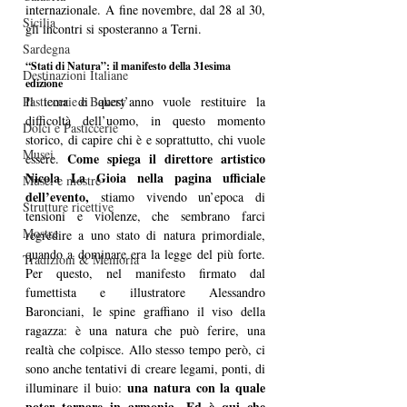
internazionale. A fine novembre, dal 28 al 30, 
Sicilia
gli incontri si sposteranno a Terni.
Sardegna
“Stati di Natura”: il manifesto della 31esima 
Destinazioni Italiane
edizione
Pasticcerie e Bakery
Il tema di quest’anno vuole restituire la 
difficoltà dell’uomo, in questo momento 
Dolci e Pasticcerie
storico, di capire chi è e soprattutto, chi vuole 
Musei
Come spiega il direttore artistico 
essere. 
Nicola La Gioia nella pagina ufficiale 
Musei e mostre
dell’evento, 
stiamo vivendo un’epoca di 
Strutture ricettive
tensioni e violenze, che sembrano farci 
Mostre
regredire a uno stato di natura primordiale, 
quando a dominare era la legge del più forte. 
Tradizioni & Memoria
Per questo, nel manifesto firmato dal 
fumettista e illustratore Alessandro 
Baronciani, le spine graffiano il viso della 
ragazza: è una natura che può ferire, una 
realtà che colpisce. Allo stesso tempo però, ci 
sono anche tentativi di creare legami, ponti, di 
una natura con la quale 
illuminare il buio: 
poter tornare in armonia. Ed è qui che 