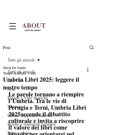
ABOUT
storie da gustare
Post
Tutti gli articoli
Silvia De Santis
Tutti gli articoli
Tempo di lettura: 3 min
Umbria Libri 2025: leggere il
Interviste
nostro tempo
Arte
Le parole tornano a riempire 
Palazzi e Ville Storiche
l’Umbria. Tra le vie di 
Perugia e Terni, Umbria Libri 
Itinerari
2025accende il dibattito 
Chiese, cappelle e santuari
culturale e invita a riscoprire 
Ricette e tradizioni culinarie
il valore dei libri come 
bussola per orientarsi nel 
Libri e riviste