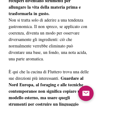
recuperi diventano strumenti per 
allungare la vita della materia prima e 
trasformarla in gusto.
Non si tratta solo di aderire a una tendenza 
gastronomica. Il non spreco, se applicato con 
coerenza, diventa un modo per osservare 
diversamente gli ingredienti: ciò che 
normalmente verrebbe eliminato può 
diventare una base, un fondo, una nota acida, 
una parte aromatica.
È qui che la cucina di Fluttero trova una delle 
 Guardare al 
sue direzioni più interessanti.
Nord Europa, al foraging e alle tecniche 
contemporanee non significa copiare un 
modello esterno, ma usare quegli 
strumenti per costruire un linguaggio 
personale, legato alla materia e al contesto 
in cui il ristorante si trova.