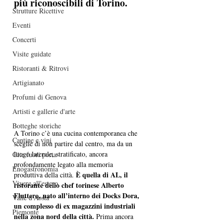
più riconoscibili di Torino.
Strutture Ricettive
Eventi
Concerti
Visite guidate
Ristoranti & Ritrovi
Artigianato
Profumi di Genova
Artisti e gallerie d'arte
Botteghe storiche
A Torino c’è una cucina contemporanea che 
Cantine e vini
sceglie di non partire dal centro, ma da un 
luogo laterale, stratificato, ancora 
Gite fuori porta
profondamente legato alla memoria 
Enogastronomia
È quella di AL, il 
produttiva della città. 
Vivere all'estero
ristorante dello chef torinese Alberto 
Fluttero, nato all’interno dei Docks Dora, 
Valle d’Aosta
un complesso di ex magazzini industriali 
Piemonte
nella zona nord della città. 
Prima ancora 