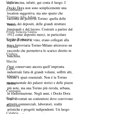
Liguria
della cucina, infatti, qui conta il luogo. I 
Docks Dora non sono semplicemente una 
Lombardia
location suggestiva, ma uno spazio che 
Trentino-Alto Adige
racconta un pezzo di Torino: quella delle 
merci, dei depositi, delle grandi strutture 
Veneto
funzionali e del lavoro. Costruiti a partire dal 
Friuli-Venezia Giulia
1912 come deposito merci, in particolare 
Emilia-Romagna
legate al cibo e al vino, erano collegati alla 
linea ferroviaria Torino-Milano attraverso un 
Toscana
raccordo che permetteva lo scarico diretto in 
Umbria
banchina.
Marche
Oggi conservano ancora quell’impronta 
Lazio
industriale fatta di grandi volumi, soffitti alti, 
Abruzzo
vetrate e spazi essenziali. Non è la Torino 
monumentale dei palazzi storici e delle piazze 
Molise
più note, ma una Torino più ruvida, urbana, 
Campania
in trasformazione. Negli anni, i Docks Dora 
Puglia
sono diventati un contenitore dove convivono 
attività commerciali, laboratori, realtà 
Basilicata
artistiche e progetti indipendenti. Un luogo 
Calabria