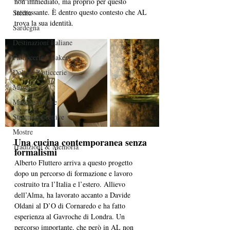
non immediato, ma proprio per questo 
interessante. È dentro questo contesto che AL 
Sicilia
trova la sua identità.
Sardegna
Destinazioni Italiane
Pasticcerie e Bakery
Dolci e Pasticcerie
Musei
Musei e mostre
Strutture ricettive
Mostre
Una cucina contemporanea senza 
Tradizioni & Memoria
formalismi
Alberto Fluttero arriva a questo progetto 
dopo un percorso di formazione e lavoro 
costruito tra l’Italia e l’estero. Allievo 
dell’Alma, ha lavorato accanto a Davide 
Oldani al D’O di Cornaredo e ha fatto 
esperienza al Gavroche di Londra. Un 
percorso importante, che però in AL non 