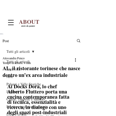
ABOUT
storie da gustare
Post
Tutti gli articoli
Alessandra Penco
Tutti gli articoli
Tempo di lettura: 4 min
AL, il ristorante torinese che nasce
Interviste
dentro un’ex area industriale
Arte
Palazzi e Ville Storiche
Ai Docks Dora, lo chef 
Alberto Fluttero porta una 
Itinerari
cucina contemporanea fatta 
Chiese, cappelle e santuari
di tecnica, essenzialità e 
ricerca, in dialogo con uno 
Ricette e tradizioni culinarie
degli spazi post-industriali 
Libri e riviste