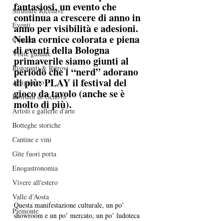
fantasiosi, un evento che 
Strutture Ricettive
continua a crescere di anno in 
Eventi
anno per visibilità e adesioni.
Nella cornice colorata e piena 
Concerti
di eventi della Bologna 
Visite guidate
primaverile siamo giunti al 
Ristoranti & Ritrovi
periodo che i “nerd” adorano 
di più: PLAY il festival del 
Artigianato
gioco da tavolo (anche se è 
Profumi di Genova
molto di più).
Artisti e gallerie d'arte
Botteghe storiche
Cantine e vini
Gite fuori porta
Enogastronomia
Vivere all'estero
Valle d’Aosta
Questa manifestazione culturale, un po’ 
Piemonte
showroom e un po’ mercato, un po’ ludoteca 