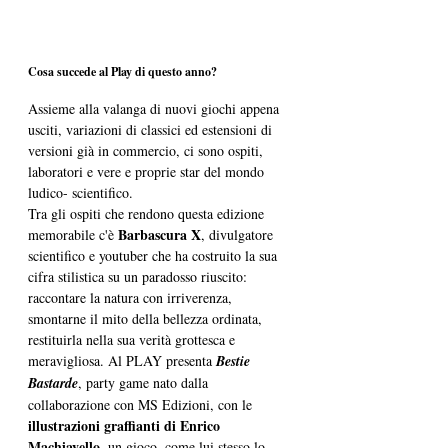
Cosa succede al Play di questo anno?
Assieme alla valanga di nuovi giochi appena 
usciti, variazioni di classici ed estensioni di 
versioni già in commercio, ci sono ospiti, 
laboratori e vere e proprie star del mondo 
ludico- scientifico.
Tra gli ospiti che rendono questa edizione 
Barbascura X
memorabile c'è 
, divulgatore 
scientifico e youtuber che ha costruito la sua 
cifra stilistica su un paradosso riuscito: 
raccontare la natura con irriverenza, 
smontarne il mito della bellezza ordinata, 
restituirla nella sua verità grottesca e 
meravigliosa. Al PLAY presenta 
Bestie 
Bastarde
, party game nato dalla 
collaborazione con MS Edizioni, con le 
illustrazioni graffianti di Enrico 
Machiavello
, un gioco, come lui stesso lo 