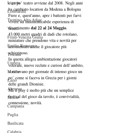
Liguria
e un po’ teatro avviene dal 2008. Negli anni 
ha cambiato location da Modena a Bologna 
Lombardia
Fiere e, quest'anno, apre i battenti per farvi 
Trentino-Alto Adige
vivere un’indimenticabile esperienza di 
dal 22 al 24 Maggio
divertimento 
.
Veneto
43.000 metri quadri di dadi che rotolano, 
Friuli-Venezia Giulia
miniature che prendono vita e novità per 
Emilia-Romagna
accontentare anche il giocatore più 
schizzinoso.
Toscana
In questa allegra ambientazione giocatori 
Umbria
veterani, nuove reclute e curiosi dell’ambito, 
si ritrovano per giornate di intenso gioco un 
Marche
po’ come si faceva in Grecia per i giorni 
Lazio
delle grandi Dionisie.
Abruzzo
Ma il play è molto più che un semplice 
festival del gioco da tavolo, è convivialità, 
Molise
connessione, novità.
Campania
Puglia
Basilicata
Calabria