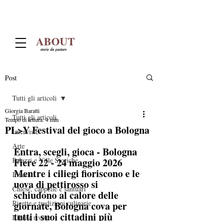
ABOUT
storie da gustare
Post
Tutti gli articoli
Giorgia Baratti
Tutti gli articoli
Tempo di lettura: 4 min
PL>Y Festival del gioco a Bologna
Interviste
Arte
Entra, scegli, gioca - Bologna 
Palazzi e Ville Storiche
Fiere 22 - 24 maggio 2026
Mentre i ciliegi fioriscono e le 
Itinerari
uova di pettirosso si 
Chiese, cappelle e santuari
schiudono al calore delle 
Ricette e tradizioni culinarie
giornate, Bologna cova per 
tutti i suoi cittadini più 
Libri e riviste