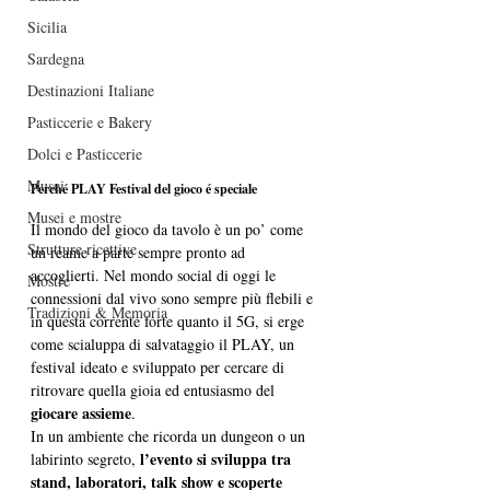
Sicilia
Sardegna
Destinazioni Italiane
Pasticcerie e Bakery
Dolci e Pasticcerie
Musei
Perché PLAY Festival del gioco é speciale
Musei e mostre
Il mondo del gioco da tavolo è un po’ come 
Strutture ricettive
un reame a parte sempre pronto ad 
accoglierti. Nel mondo social di oggi le 
Mostre
connessioni dal vivo sono sempre più flebili e 
Tradizioni & Memoria
in questa corrente forte quanto il 5G, si erge 
come scialuppa di salvataggio il PLAY, un 
festival ideato e sviluppato per cercare di 
ritrovare quella gioia ed entusiasmo del 
giocare assieme
.
In un ambiente che ricorda un dungeon o un 
l’evento si sviluppa tra 
labirinto segreto, 
stand, laboratori, talk show e scoperte