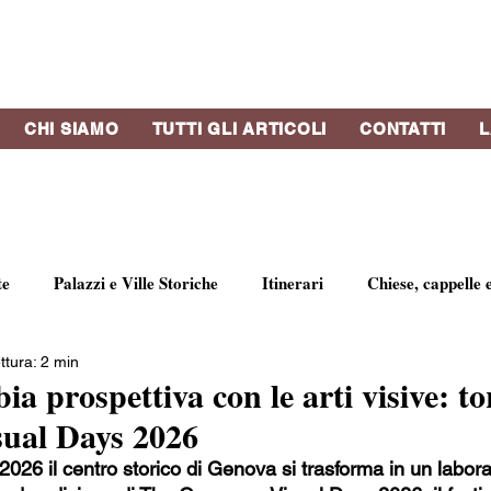
CHI SIAMO
TUTTI GLI ARTICOLI
CONTATTI
L
te
Palazzi e Ville Storiche
Itinerari
Chiese, cappelle 
ttura: 2 min
Libri e riviste
Strutture Ricettive
Eventi
Concerti
ia prospettiva con le arti visive: t
sual Days 2026
nato
Profumi di Genova
Artisti e gallerie d'arte
Bott
026 il centro storico di Genova si trasforma in un laborat