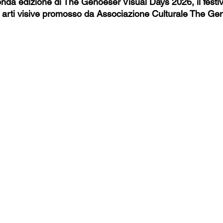
onda edizione di The Genoeser Visual Days 2026, il festiv
lle arti visive promosso da Associazione Culturale The Ge
ta
Enogastronomia
Vivere all'estero
Valle d’Aosta
ntino-Alto Adige
Veneto
Friuli-Venezia Giulia
Emili