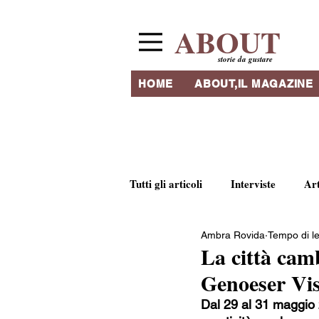
ABOUT
storie da gustare
HOME
ABOUT,IL MAGAZINE
Tutti gli articoli
Interviste
Ar
Ambra Rovida
Tempo di le
Ricette e tradizioni culinarie
La città camb
Genoeser Vi
Ristoranti & Ritrovi
Artigia
Dal 29 al 31 maggio 2