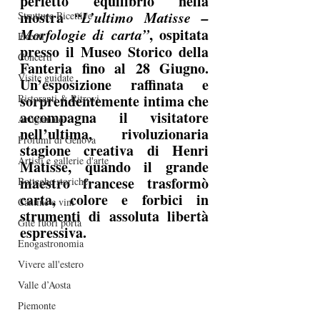
perfetto equilibrio nella 
mostra 
“L’ultimo Matisse – 
Strutture Ricettive
Morfologie di carta”
, ospitata 
Eventi
presso il Museo Storico della 
Concerti
Fanteria fino al 28 Giugno. 
Visite guidate
Un’esposizione raffinata e 
sorprendentemente intima che 
Ristoranti & Ritrovi
accompagna il visitatore 
Artigianato
nell’ultima, rivoluzionaria 
Profumi di Genova
stagione creativa di Henri 
Artisti e gallerie d'arte
Matisse, quando il grande 
maestro francese trasformò 
Botteghe storiche
carta, colore e forbici in 
Cantine e vini
strumenti di assoluta libertà 
Gite fuori porta
espressiva.
Enogastronomia
Vivere all'estero
Valle d’Aosta
Piemonte