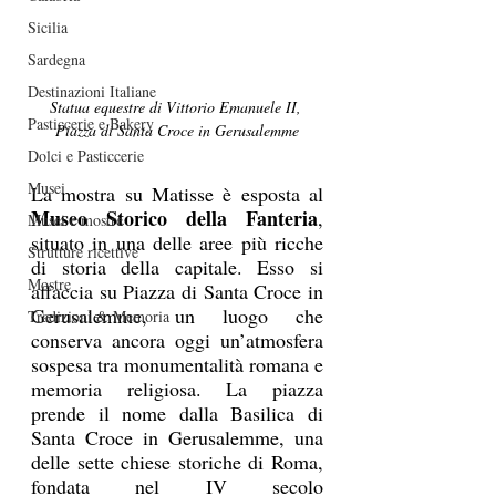
Sicilia
Sardegna
Destinazioni Italiane
Statua equestre di Vittorio Emanuele II, 
Pasticcerie e Bakery
Piazza di Santa Croce in Gerusalemme
Dolci e Pasticcerie
Musei
La mostra su Matisse è esposta al 
Museo Storico della Fanteria
, 
Musei e mostre
situato in una delle aree più ricche 
Strutture ricettive
di storia della capitale. Esso si 
Mostre
affaccia su Piazza di Santa Croce in 
Gerusalemme, un luogo che 
Tradizioni & Memoria
conserva ancora oggi un’atmosfera 
sospesa tra monumentalità romana e 
memoria religiosa. La piazza 
prende il nome dalla Basilica di 
Santa Croce in Gerusalemme, una 
delle sette chiese storiche di Roma, 
fondata nel IV secolo 