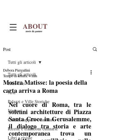
ABOUT
storie da gustare
Post
Tutti gli articoli
Debora Piergallini
Tutti gli articoli
Tempo di lettura: 4 min
Mostra Matisse: la poesia della
Interviste
carta arriva a Roma
Arte
Palazzi e Ville Storiche
Nel cuore di Roma, tra le 
solenni architetture di Piazza 
Itinerari
Santa Croce in Gerusalemme, 
Chiese, cappelle e santuari
il dialogo tra storia e arte 
Ricette e tradizioni culinarie
contemporanea trova un 
Libri e riviste