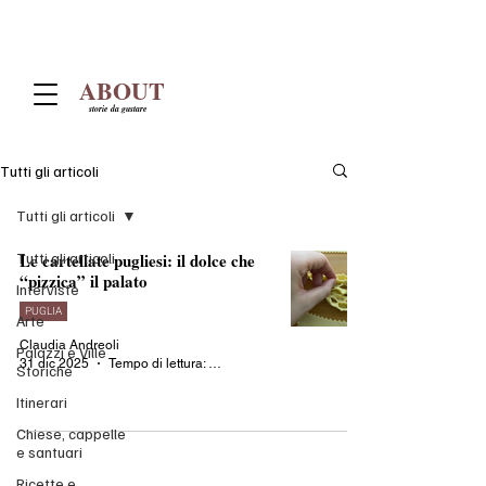
ABOUT
storie da gustare
Tutti gli articoli
Tutti gli articoli
Tutti gli articoli
Le cartellate pugliesi: il dolce che
“pizzica” il palato
Interviste
PUGLIA
Arte
Claudia Andreoli
Palazzi e Ville
31 dic 2025
Tempo di lettura: 2 min
Storiche
Itinerari
Chiese, cappelle
e santuari
Ricette e