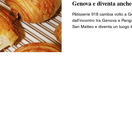
Genova e diventa anche 
ia
Vivere all'estero
Valle d’Aosta
Piemonte
Liguria
Pâtisserie 918 cambia volto a Ge
dall’incontro tra Genova e Parig
San Matteo e diventa un luogo ib
Friuli-Venezia Giulia
Emilia-Romagna
Toscana
Umbr
bakery, salato, atelier ed eventi.