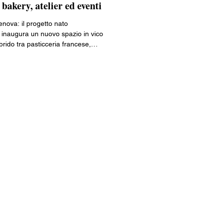
bakery, atelier ed eventi
Lombardia
nova: il progetto nato
i inaugura un nuovo spazio in vico
rido tra pasticceria francese,
ia