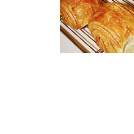
Gite fuori porta
Enogastronom
Trentino-Alto Adige
Veneto