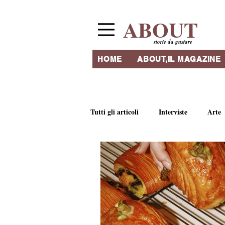
ABOUT
storie da gustare
HOME
ABOUT,IL MAGAZINE
Tutti gli articoli
Interviste
Arte
Ricette e tradizioni culinarie
Li
Ristoranti & Ritrovi
Artigianat