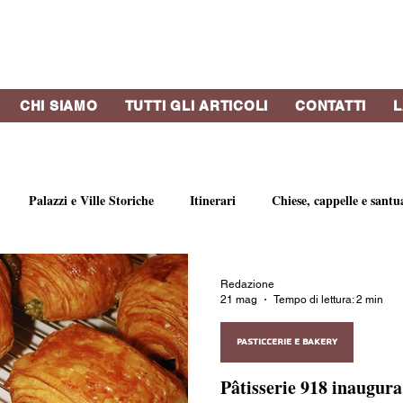
CHI SIAMO
TUTTI GLI ARTICOLI
CONTATTI
L
Palazzi e Ville Storiche
Itinerari
Chiese, cappelle e santu
bri e riviste
Strutture Ricettive
Eventi
Concerti
Vi
Redazione
21 mag
Tempo di lettura: 2 min
o
Profumi di Genova
Artisti e gallerie d'arte
Botteghe st
PASTICCERIE E BAKERY
Pâtisserie 918 inaugura