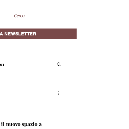
A NEWSLETTER
ari
site guidate
oriche
Cantine e vini
 il nuovo spazio a