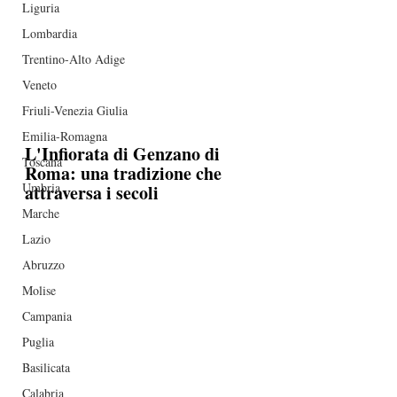
Liguria
Lombardia
Trentino-Alto Adige
Veneto
Friuli-Venezia Giulia
Emilia-Romagna
L'Infiorata di Genzano di 
Toscana
Roma: una tradizione che 
Umbria
attraversa i secoli
Marche
Lazio
Abruzzo
Molise
Campania
Puglia
Basilicata
Calabria