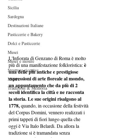
Sicilia
Sardegna
Destinazioni Italiane
Pasticcerie e Bakery
Dolci e Pasticcerie
Musei
L'Infiorata di Genzano di Roma è molto 
Musei e mostre
è 
più di una manifestazione folkloristica: 
Strutture ricettive
una delle più antiche e prestigiose 
espressioni di arte floreale al mondo, 
Mostre
un appuntamento che da più di 2 
Tradizioni & Memoria
secoli identifica la città e ne racconta 
la storia. Le sue origini risalgono al 
1778,
 quando, in occasione della festività 
del Corpus Domini, vennero realizzati i 
primi tappeti di fiori lungo quella che 
oggi è Via Italo Belardi. Da allora la 
tradizione si è tramandata senza 