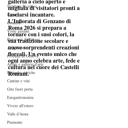
galleria a cielo aperto e 
Strutture Ricettive
migliaia di visitatori pronti a 
lasciarsi incantare. 
Eventi
L'Infiorata di Genzano di 
Concerti
Roma 2026 si prepara a 
Visite guidate
tornare con i suoi colori, la 
Ristoranti & Ritrovi
sua tradizione secolare e 
nuove sorprendenti creazioni 
Artigianato
floreali. Un evento unico che 
Profumi di Genova
ogni anno celebra arte, fede e 
Artisti e gallerie d'arte
cultura nel cuore dei Castelli 
Romani.
Botteghe storiche
Cantine e vini
Gite fuori porta
Enogastronomia
Vivere all'estero
Valle d’Aosta
Piemonte