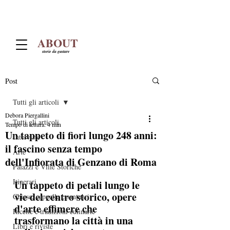
ABOUT
storie da gustare
Post
Tutti gli articoli
Debora Piergallini
Tutti gli articoli
Tempo di lettura: 4 min
Un tappeto di fiori lungo 248 anni:
Interviste
il fascino senza tempo
Arte
dell'Infiorata di Genzano di Roma
Palazzi e Ville Storiche
Itinerari
Un tappeto di petali lungo le 
vie del centro storico, opere 
Chiese, cappelle e santuari
d'arte effimere che 
Ricette e tradizioni culinarie
trasformano la città in una 
Libri e riviste