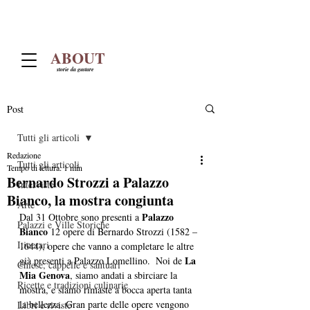
ABOUT
storie da gustare
Post
Tutti gli articoli
Redazione
Tutti gli articoli
Tempo di lettura: 1 min
Bernardo Strozzi a Palazzo
Interviste
Bianco, la mostra congiunta
Arte
Palazzo 
Dal 31 Ottobre sono presenti a 
Palazzi e Ville Storiche
Bianco
 12 opere di Bernardo Strozzi (1582 – 
Itinerari
1644), opere che vanno a completare le altre 
La 
già presenti a Palazzo Lomellino.  Noi de 
Chiese, cappelle e santuari
Mia Genova
, siamo andati a sbirciare la 
Ricette e tradizioni culinarie
mostra, e siamo rimaste a bocca aperta tanta 
la bellezza. Gran parte delle opere vengono 
Libri e riviste