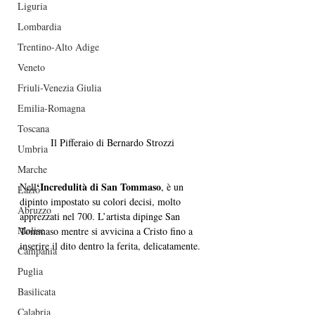
Liguria
Lombardia
Trentino-Alto Adige
Veneto
Friuli-Venezia Giulia
Emilia-Romagna
Toscana
Il Pifferaio di Bernardo Strozzi
Umbria
Marche
‘Incredulità di San Tommaso
Nell
, è un 
Lazio
dipinto impostato su colori decisi, molto 
Abruzzo
apprezzati nel 700. L’artista dipinge San 
Molise
Tommaso mentre si avvicina a Cristo fino a 
inserire il dito dentro la ferita, delicatamente. 
Campania
Puglia
Basilicata
Calabria