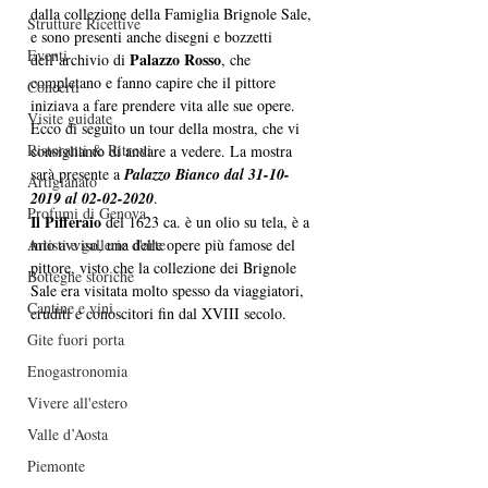
dalla collezione della Famiglia Brignole Sale, 
Strutture Ricettive
e sono presenti anche disegni e bozzetti 
Eventi
Palazzo Rosso
dell’archivio di 
, che 
completano e fanno capire che il pittore 
Concerti
iniziava a fare prendere vita alle sue opere.  
Visite guidate
Ecco di seguito un tour della mostra, che vi 
Ristoranti & Ritrovi
consigliamo di andare a vedere. La mostra 
sarà presente a 
Palazzo Bianco dal 31-10-
Artigianato
2019 al 02-02-2020
.  
Profumi di Genova
Il Pifferaio
 del 1623 ca. è un olio su tela, è a 
Artisti e gallerie d'arte
mio avviso, una delle opere più famose del 
pittore, visto che la collezione dei Brignole 
Botteghe storiche
Sale era visitata molto spesso da viaggiatori, 
Cantine e vini
eruditi e conoscitori fin dal XVIII secolo.   
Gite fuori porta
Enogastronomia
Vivere all'estero
Valle d’Aosta
Piemonte