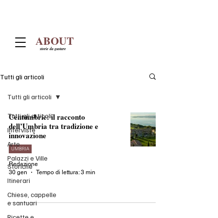
ABOUT
storie da gustare
Tutti gli articoli
Tutti gli articoli
Tutti gli articoli
Centumbrie: il racconto
dell’Umbria tra tradizione e
Interviste
innovazione
Arte
UMBRIA
Palazzi e Ville
Redazione
Storiche
30 gen
Tempo di lettura: 3 min
Itinerari
Chiese, cappelle
e santuari
Ricette e