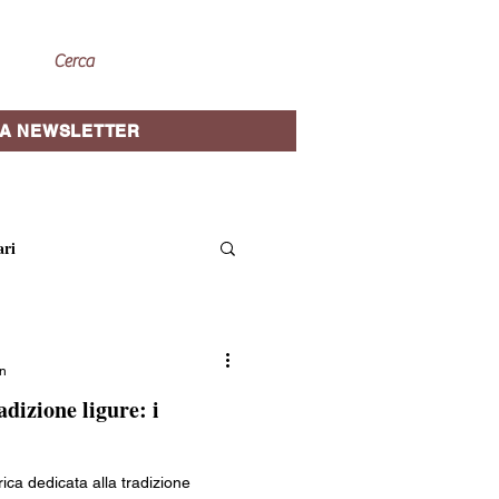
A NEWSLETTER
ari
site guidate
in
dizione ligure: i
oriche
Cantine e vini
ica dedicata alla tradizione