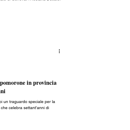
mpomorone in provincia
nni
oi un traguardo speciale per la
he celebra settant'anni di