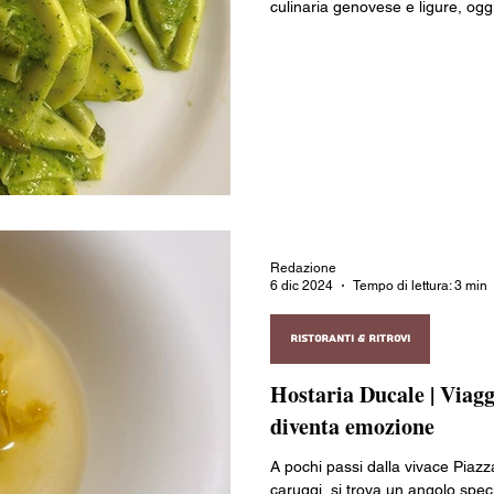
culinaria genovese e ligure, oggi
ia
Vivere all'estero
Valle d’Aosta
Piemonte
Liguria
Friuli-Venezia Giulia
Emilia-Romagna
Toscana
Umbr
Redazione
6 dic 2024
Tempo di lettura: 3 min
RISTORANTI & RITROVI
Hostaria Ducale | Viagg
diventa emozione
A pochi passi dalla vivace Piazz
caruggi, si trova un angolo spec