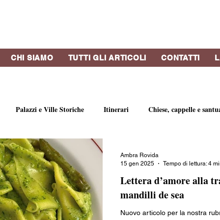
CHI SIAMO
TUTTI GLI ARTICOLI
CONTATTI
L
Palazzi e Ville Storiche
Itinerari
Chiese, cappelle e santu
bri e riviste
Strutture Ricettive
Eventi
Concerti
Vi
Ambra Rovida
15 gen 2025
Tempo di lettura: 4 m
Lettera d’amore alla tra
o
Profumi di Genova
Artisti e gallerie d'arte
Botteghe st
mandilli de sea
Nuovo articolo per la nostra rubr