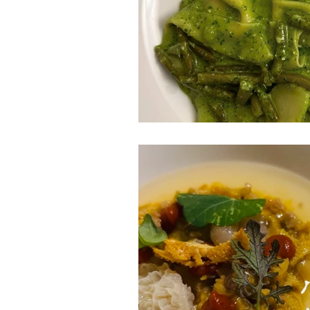
Gite fuori porta
Enogastronom
Trentino-Alto Adige
Veneto