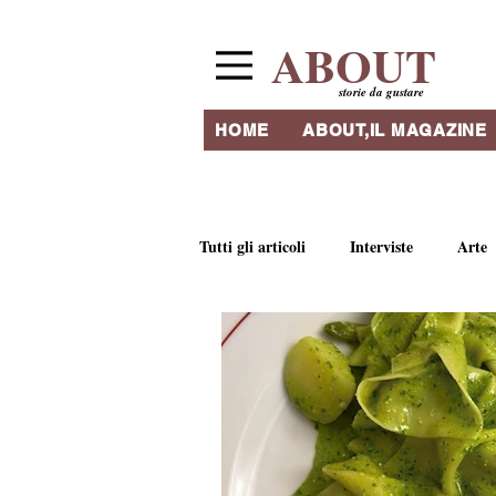
ABOUT
storie da gustare
HOME
ABOUT,IL MAGAZINE
Tutti gli articoli
Interviste
Arte
Ricette e tradizioni culinarie
Li
Ristoranti & Ritrovi
Artigianat