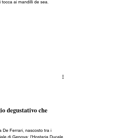
 tocca ai mandilli de sea.
Lombardia
ia
io degustativo che
a De Ferrari, nascosto tra i
iale di Genova: l’Hostaria Ducale.