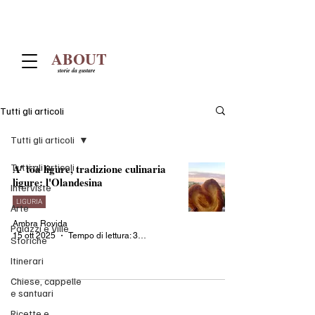
ABOUT
storie da gustare
Tutti gli articoli
Tutti gli articoli
Tutti gli articoli
A' töa ligure, tradizione culinaria
ligure: l'Olandesina
Interviste
LIGURIA
Arte
Ambra Rovida
Palazzi e Ville
15 ott 2025
Tempo di lettura: 3 min
Storiche
Itinerari
Chiese, cappelle
e santuari
Ricette e