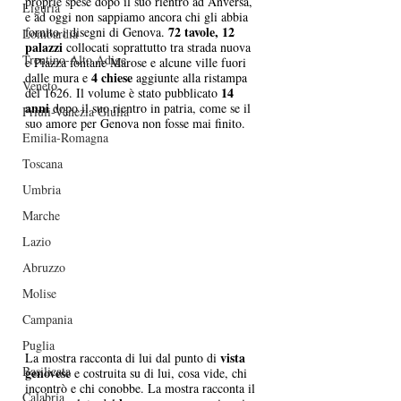
proprie spese dopo il suo rientro ad Anversa, 
Liguria
e ad oggi non sappiamo ancora chi gli abbia 
72 tavole, 12 
fornito i disegni di Genova. 
Lombardia
palazzi 
collocati soprattutto tra strada nuova 
Trentino-Alto Adige
e Piazza fontane Marose e alcune ville fuori 
4 chiese
dalle mura e 
 aggiunte alla ristampa 
Veneto
14 
del 1626. Il volume è stato pubblicato 
anni
 dopo il suo rientro in patria, come se il 
Friuli-Venezia Giulia
suo amore per Genova non fosse mai finito. 
Emilia-Romagna
Toscana
Umbria
Marche
Lazio
Abruzzo
Molise
Campania
Puglia
vista 
La mostra racconta di lui dal punto di 
Basilicata
genovese
 e
costruita su di lui, cosa vide, chi 
incontrò e chi conobbe. La mostra racconta il 
Calabria