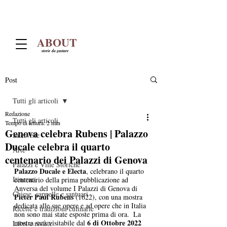
ABOUT
storie da gustare
Post
Tutti gli articoli
Redazione
Tutti gli articoli
Tempo di lettura: 2 min
Genova celebra Rubens | Palazzo
Interviste
Ducale celebra il quarto
Arte
centenario dei Palazzi di Genova
Palazzi e Ville Storiche
Palazzo Ducale e Electa
, celebrano il quarto 
Itinerari
centenario della prima pubblicazione ad 
Anversa del volume I Palazzi di Genova di 
Chiese, cappelle e santuari
Pieter Paul Rubens
 (1622), con una mostra 
dedicata alle sue opere e ad opere che in Italia 
Ricette e tradizioni culinarie
non sono mai state esposte prima di ora.  La 
6 di Ottobre 2022 
mostra sarà visitabile dal 
Libri e riviste