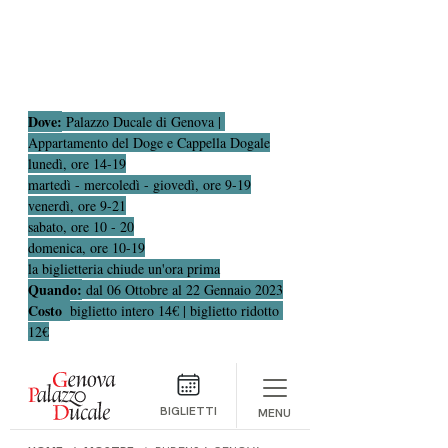
Dove:
 Palazzo Ducale di Genova | 
Appartamento del Doge e Cappella Dogale
lunedì, ore 14-19
martedì - mercoledì - giovedì, ore 9-19
venerdì, ore 9-21
sabato, ore 10 - 20
domenica, ore 10-19
la biglietteria chiude un'ora prima
Quando:
 dal 06 Ottobre al 22 Gennaio 2023
Costo  
biglietto intero 14€ | biglietto ridotto 
12€