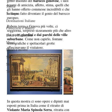
barocco genovese
genio assoluto del 
, i suoi 
legami di amicizia, affetto, stima, quelli che 
Sicilia
gli hanno offerto commesse incredibili e che 
lo hanno fatto diventare il genio del barocco 
Sardegna
europeo. 
Destinazioni Italiane
Rubens torna a Genova più volte, ci 
Pasticcerie e Bakery
soggiorna, sorpreso sicuramente più che altro 
giardini e dai parchi delle ville 
dai nostri 
Dolci e Pasticcerie
suburbane
. Come non capirlo, fontane 
Musei
scenografiche e spettacolari grotte 
affascinavano il visitatore. 
Musei e mostre
Strutture ricettive
Mostre
Tradizioni & Memoria
In questa mostra ci sono opere e dipinti mai 
esposti prima in Italia come il ritratto di 
Violante Maria Spinola Serra
, ritratta con 