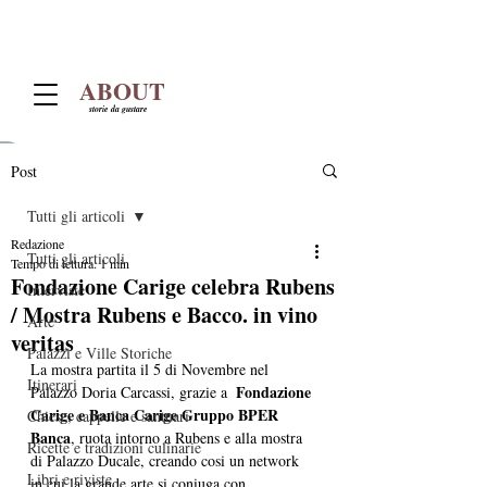
ABOUT
storie da gustare
Post
Tutti gli articoli
Redazione
Tutti gli articoli
Tempo di lettura: 1 min
Fondazione Carige celebra Rubens
Interviste
/ Mostra Rubens e Bacco. in vino
Arte
veritas
Palazzi e Ville Storiche
La mostra partita il 5 di Novembre nel 
Itinerari
Fondazione 
Palazzo Doria Carcassi, grazie a  
Carige e Banca Carige Gruppo BPER 
Chiese, cappelle e santuari
Banca
, ruota intorno a Rubens e alla mostra 
Ricette e tradizioni culinarie
di Palazzo Ducale, creando cosi un network 
Libri e riviste
in cui la grande arte si coniuga con 