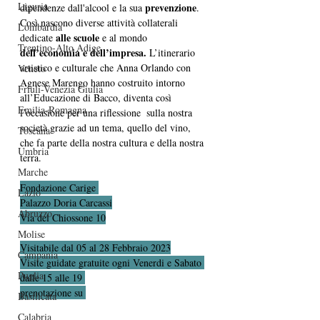
Liguria
prevenzione
dipendenze dall'alcool e la sua 
. 
Così nascono diverse attività collaterali 
Lombardia
alle scuole
dedicate 
 e al mondo
Trentino-Alto Adige
dell’economia e dell’impresa. 
L’itinerario 
artistico e culturale che Anna Orlando con 
Veneto
Agnese Marengo hanno costruito intorno 
Friuli-Venezia Giulia
all’Educazione di Bacco, diventa così 
Emilia-Romagna
l’occasione per una riflessione  sulla nostra 
società grazie ad un tema, quello del vino, 
Toscana
che fa parte della nostra cultura e della nostra 
Umbria
terra. 
Marche
Fondazione Carige 
Lazio
Palazzo Doria Carcassi
Abruzzo
Via del Chiossone 10
Molise
Visitabile dal 05 al 28 Febbraio 2023
Campania
Visite guidate gratuite ogni Venerdi e Sabato 
Puglia
dalle 15 alle 19 
prenotazione su 
Basilicata
Calabria