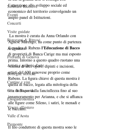
l’attenzione allo sviluppo sociale ed 
Strutture Ricettive
economico del territorio coinvolgendo un 
Eventi
ampio panel di Istituzioni.
Concerti
Visite guidate
 La mostra è curata da Anna Orlando con 
Ristoranti & Ritrovi
Agnese Marengo, ha come punto di partenza 
l'Educazione di Bacco
il quadro di Rubens 
Artigianato
di proprietà di Banca Carige ma mai esposto 
Profumi di Genova
prima. Intorno a questo quadro ruotano una 
Artisti e gallerie d'arte
ventina di altri opere, dipinti e incisioni, 
artisti del 600 genovese proprio come 
Botteghe storiche
Rubens. La figura chiave di questa mostra è 
Cantine e vini
quella di bacco, legata alla mitologia della 
Gite fuori porta
vita di Bacco dalla fanciullezza fino al suo 
innamoramento per Arianna, e che si affianca 
Enogastronomia
alle figure come Sileno, i satiri, le menadi e 
Vivere all'estero
le baccanti. 
Valle d’Aosta
Piemonte
Il filo conduttore di questa mostra sono le 