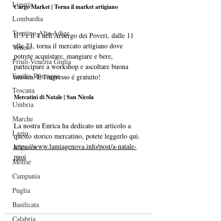
Liguria
Cargo Market | Torna il market artigiano
Lombardia
Trentino-Alto Adige
Il 3 e il 4 nell'Arbergo dei Poveri, dalle 11 
alle 23, torna il mercato artigiano dove 
Veneto
potrete acquistare, mangiare e bere, 
Friuli-Venezia Giulia
partecipare a workshop e ascoltare buona 
Emilia-Romagna
musica. E l'ingresso é gratuito!
Toscana
Mercatini di Natale | San Nicola 
Umbria
Marche
La nostra Enrica ha dedicato un articolo a 
Lazio
questo storico mercatino, potete leggerlo qui. 
https://www.lamiagenova.info/post/a-natale-
Abruzzo
puoi
Molise
Campania
Puglia
Basilicata
Calabria