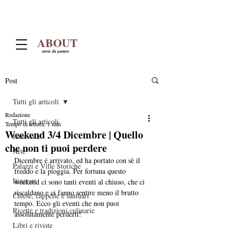
ABOUT
storie da gustare
Post
Tutti gli articoli
Redazione
Tutti gli articoli
Tempo di lettura: 1 min
Weekend 3/4 Dicembre | Quello
Interviste
che non ti puoi perdere
Arte
Dicembre é arrivato, ed ha portato con sè il 
Palazzi e Ville Storiche
freddo e la pioggia. Per fortuna questo 
Itinerari
weekend ci sono tanti eventi al chiuso, che ci 
riscaldano e ci fanno sentire meno il brutto 
Chiese, cappelle e santuari
tempo. Ecco gli eventi che non puoi 
Ricette e tradizioni culinarie
assolutamente perderti!
Libri e riviste