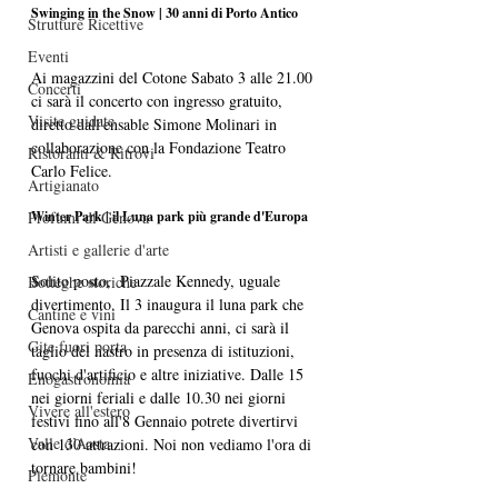
Swinging in the Snow | 30 anni di Porto Antico 
Strutture Ricettive
Eventi
Ai magazzini del Cotone Sabato 3 alle 21.00 
Concerti
ci sarà il concerto con ingresso gratuito, 
Visite guidate
diretto dall'ensable Simone Molinari in 
collaborazione con la Fondazione Teatro 
Ristoranti & Ritrovi
Carlo Felice. 
Artigianato
Profumi di Genova
Winter Park | il Luna park più grande d'Europa
Artisti e gallerie d'arte
Solito posto,  Piazzale Kennedy, uguale 
Botteghe storiche
divertimento. Il 3 inaugura il luna park che 
Cantine e vini
Genova ospita da parecchi anni, ci sarà il 
Gite fuori porta
taglio del nastro in presenza di istituzioni, 
fuochi d'artificio e altre iniziative. Dalle 15 
Enogastronomia
nei giorni feriali e dalle 10.30 nei giorni 
Vivere all'estero
festivi fino all'8 Gennaio potrete divertirvi 
Valle d’Aosta
con 130 attrazioni. Noi non vediamo l'ora di 
tornare bambini!
Piemonte