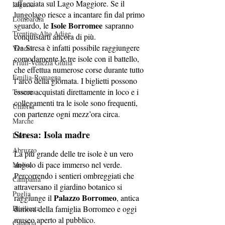
affacciata sul Lago Maggiore. Se il 
Liguria
lungolago riesce a incantare fin dal primo 
Lombardia
Isole Borromee
sguardo, le 
 sapranno 
Trentino-Alto Adige
conquistarti ancora di più.
Da Stresa è infatti possibile raggiungere 
Veneto
comodamente le tre isole con il battello, 
Friuli-Venezia Giulia
che effettua numerose corse durante tutto 
Emilia-Romagna
l’arco della giornata. I biglietti possono 
essere acquistati direttamente in loco e i 
Toscana
collegamenti tra le isole sono frequenti, 
Umbria
con partenze ogni mezz’ora circa.
Marche
Stresa: Isola madre
Lazio
Abruzzo
La più grande delle tre isole è un vero 
angolo di pace immerso nel verde. 
Molise
Percorrendo i sentieri ombreggiati che 
Campania
attraversano il giardino botanico si 
Puglia
Palazzo Borromeo
raggiunge il 
, antica 
Basilicata
dimora della famiglia Borromeo e oggi 
museo aperto al pubblico.
Calabria