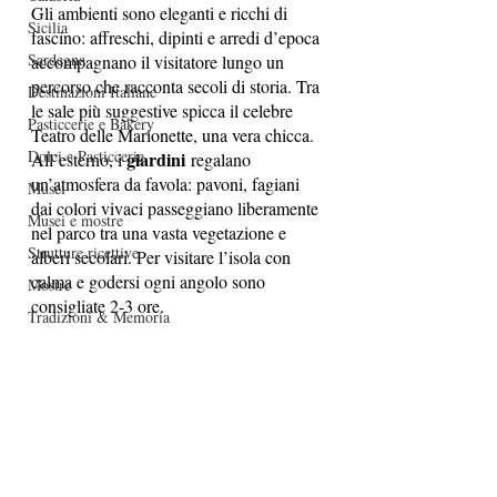
Gli ambienti sono eleganti e ricchi di 
Sicilia
fascino: affreschi, dipinti e arredi d’epoca 
Sardegna
accompagnano il visitatore lungo un 
percorso che racconta secoli di storia. Tra 
Destinazioni Italiane
le sale più suggestive spicca il celebre 
Pasticcerie e Bakery
Teatro delle Marionette, una vera chicca.
Dolci e Pasticcerie
giardini
All’esterno, i 
 regalano 
un’atmosfera da favola: pavoni, fagiani 
Musei
dai colori vivaci passeggiano liberamente 
Musei e mostre
nel parco tra una vasta vegetazione e 
Strutture ricettive
alberi secolari. Per visitare l’isola con 
calma e godersi ogni angolo sono 
Mostre
consigliate 2-3 ore.
Tradizioni & Memoria