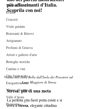
più affascinanti d'Italia. 
Strutture Ricettive
Scoprila con noi!
Eventi
Concerti
Visite guidate
Ristoranti & Ritrovi
Artigianato
Profumi di Genova
Artisti e gallerie d'arte
Botteghe storiche
Cantine e vini
Gite fuori porta
Veduta dell'Isola Bella dall'Isola dei Pescatori sul 
Lago Maggiore di Stresa
Enogastronomia
Vivere all'estero
Stresa: più di una meta
Valle d’Aosta
La perfetta gita fuori porta esiste e si 
Piemonte
Stresa
trova a 
, elegante cittadina 