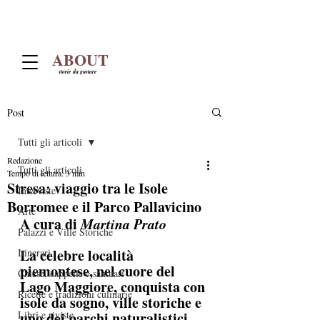
ABOUT
storie da gustare
Post
Tutti gli articoli
Redazione
Tutti gli articoli
Tempo di lettura: 3 min
Stresa: viaggio tra le Isole
Interviste
Borromee e il Parco Pallavicino
Arte
A cura di 
Martina Prato
Palazzi e Ville Storiche
La celebre località 
Itinerari
piemontese, nel cuore del 
Chiese, cappelle e santuari
Lago Maggiore, conquista con 
Ricette e tradizioni culinarie
isole da sogno, ville storiche e 
Libri e riviste
uno dei parchi naturalistici 