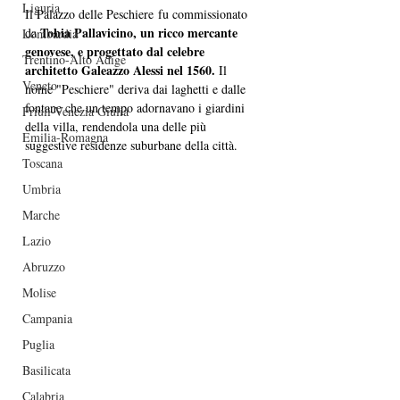
Liguria
Il Palazzo delle Peschiere fu commissionato 
 Tobia Pallavicino, un ricco mercante 
da
Lombardia
genovese, e progettato dal celebre 
Trentino-Alto Adige
architetto Galeazzo Alessi nel 1560.
 Il 
Veneto
nome "Peschiere" deriva dai laghetti e dalle 
fontane che un tempo adornavano i giardini 
Friuli-Venezia Giulia
della villa, rendendola una delle più 
Emilia-Romagna
suggestive residenze suburbane della città.
Toscana
Umbria
Marche
Lazio
Abruzzo
Molise
Campania
Puglia
Basilicata
Calabria