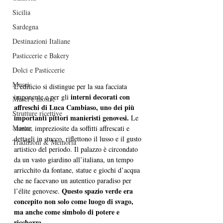
Sicilia
Sardegna
Destinazioni Italiane
Pasticcerie e Bakery
Dolci e Pasticcerie
Musei
L’edificio si distingue per la sua facciata 
interni decorati con 
imponente e per gli 
Musei e mostre
affreschi di Luca Cambiaso, uno dei più 
Strutture ricettive
importanti pittori manieristi genovesi. 
Le 
Mostre
stanze, impreziosite da soffitti affrescati e 
dettagli in stucco, riflettono il lusso e il gusto 
Tradizioni & Memoria
artistico del periodo.
 Il
 palazzo è circondato 
da un vasto giardino all’italiana, un tempo 
arricchito da fontane, statue e giochi d’acqua 
che ne facevano un autentico paradiso per 
Questo spazio verde era 
l’élite genovese. 
concepito non solo come luogo di svago, 
ma anche come simbolo di potere e 
ricchezza.