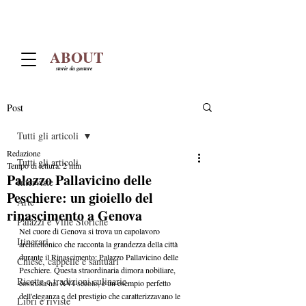
ABOUT
storie da gustare
Post
Tutti gli articoli
Redazione
Tutti gli articoli
Tempo di lettura: 2 min
Palazzo Pallavicino delle
Interviste
Peschiere: un gioiello del
Arte
rinascimento a Genova
Palazzi e Ville Storiche
Nel cuore di Genova si trova un capolavoro 
Itinerari
architettonico che racconta la grandezza della città 
durante il Rinascimento: Palazzo Pallavicino delle 
Chiese, cappelle e santuari
Peschiere. Questa straordinaria dimora nobiliare, 
Ricette e tradizioni culinarie
costruita nel XVI secolo, è un esempio perfetto 
dell'eleganza e del prestigio che caratterizzavano le 
Libri e riviste