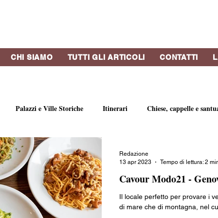
CHI SIAMO
TUTTI GLI ARTICOLI
CONTATTI
L
Palazzi e Ville Storiche
Itinerari
Chiese, cappelle e santu
bri e riviste
Strutture Ricettive
Eventi
Concerti
Vi
Redazione
13 apr 2023
Tempo di lettura: 2 mi
Cavour Modo21 - Geno
o
Profumi di Genova
Artisti e gallerie d'arte
Botteghe st
Il locale perfetto per provare i ve
di mare che di montagna, nel cu