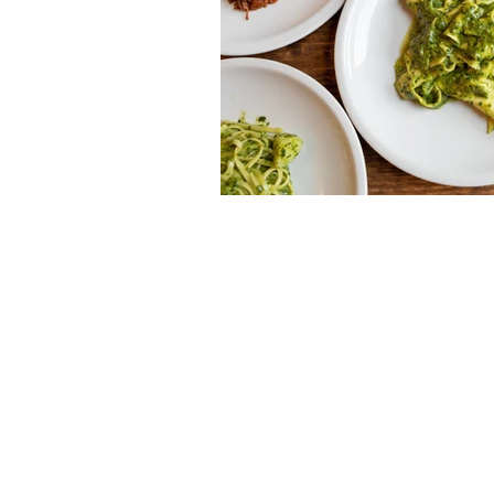
Gite fuori porta
Enogastronom
Trentino-Alto Adige
Veneto