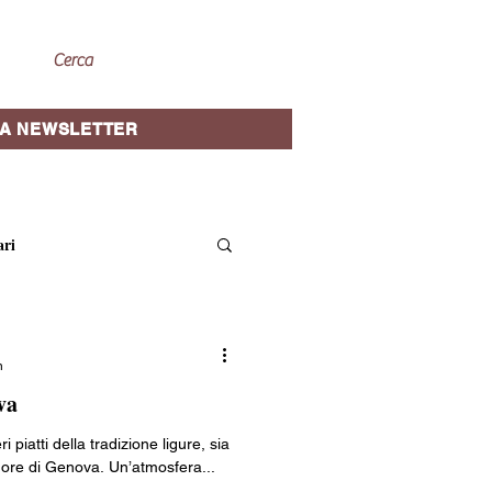
A NEWSLETTER
ari
site guidate
n
va
oriche
Cantine e vini
ri piatti della tradizione ligure, sia
ore di Genova. Un’atmosfera...