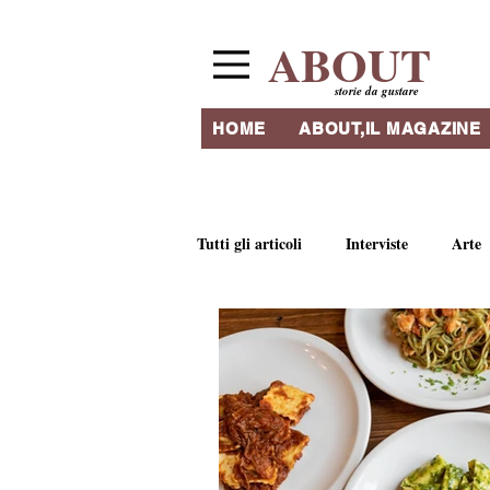
ABOUT
storie da gustare
HOME
ABOUT,IL MAGAZINE
Tutti gli articoli
Interviste
Arte
Ricette e tradizioni culinarie
Li
Ristoranti & Ritrovi
Artigianat