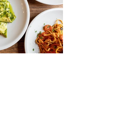
ia
Vivere all'estero
Valle d’Aosta
Piemonte
Liguria
Friuli-Venezia Giulia
Emilia-Romagna
Toscana
Umbr