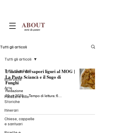
ABOUT
storie da gustare
Tutti gli articoli
Tutti gli articoli
Tutti gli articoli
L'incanto dei sapori liguri al MOG |
La Pasta Sciancà e il Sugo di
Interviste
Funghi
Arte
Redazione
29 ott 2023
Tempo di lettura: 6 min
Palazzi e Ville
Storiche
Itinerari
Chiese, cappelle
e santuari
Ricette e