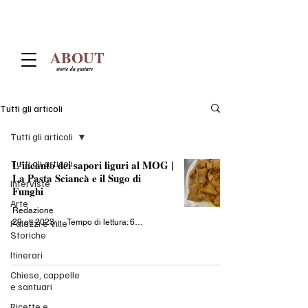
ABOUT
storie da gustare
Tutti gli articoli
Tutti gli articoli
Tutti gli articoli
L'incanto dei sapori liguri al MOG |
La Pasta Sciancà e il Sugo di
Interviste
Funghi
Arte
Redazione
29 ott 2023
Tempo di lettura: 6 min
Palazzi e Ville
Storiche
Itinerari
Chiese, cappelle
e santuari
Ricette e