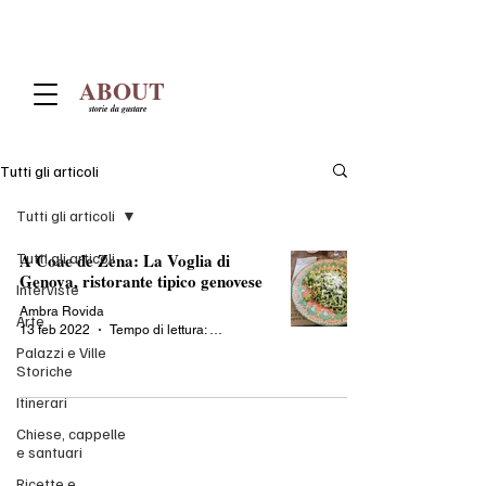
ABOUT
storie da gustare
Tutti gli articoli
Tutti gli articoli
Tutti gli articoli
A Coae de Zena: La Voglia di
Genova, ristorante tipico genovese
Interviste
Ambra Rovida
Arte
13 feb 2022
Tempo di lettura: 2 min
Palazzi e Ville
Storiche
Itinerari
Chiese, cappelle
e santuari
Ricette e