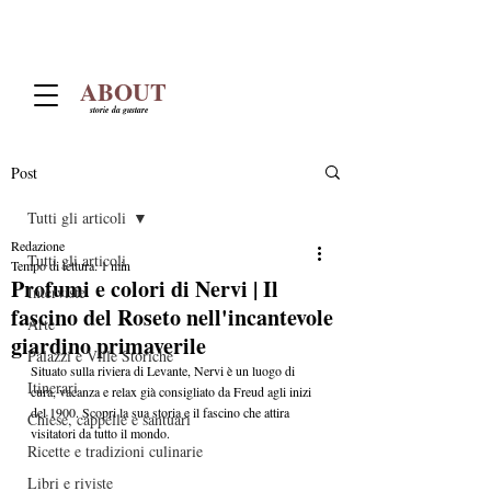
ABOUT
storie da gustare
Post
Tutti gli articoli
Redazione
Tutti gli articoli
Tempo di lettura: 1 min
Profumi e colori di Nervi | Il
Interviste
fascino del Roseto nell'incantevole
Arte
giardino primaverile
Palazzi e Ville Storiche
Situato sulla riviera di Levante, Nervi è un luogo di 
Itinerari
cura, vacanza e relax già consigliato da Freud agli inizi 
del 1900. Scopri la sua storia e il fascino che attira 
Chiese, cappelle e santuari
visitatori da tutto il mondo.
Ricette e tradizioni culinarie
Libri e riviste