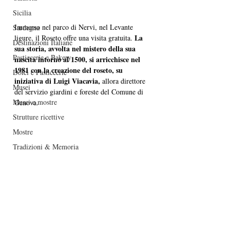
Sicilia
Immerso nel parco di Nervi, nel Levante 
Sardegna
La 
ligure, il Roseto offre una visita gratuita. 
Destinazioni Italiane
sua storia, avvolta nel mistero della sua 
Pasticcerie e Bakery
nascita intorno al 1500, si arricchisce nel 
1981 con la creazione del roseto, su 
Dolci e Pasticcerie
iniziativa di Luigi Viacavia,
 allora direttore 
Musei
del servizio giardini e foreste del Comune di 
Musei e mostre
Genova. 
Strutture ricettive
Mostre
Tradizioni & Memoria