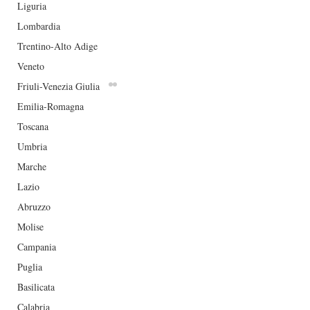
Liguria
Lombardia
Trentino-Alto Adige
Veneto
Friuli-Venezia Giulia
Emilia-Romagna
Toscana
Umbria
Marche
Lazio
Hostaria Ducale si
La mostra "Nostal
espande: arriva al
modernità di un
Abruzzo
Mercato Orientale di
sentimento dal
Molise
Genova con un tocco
Rinascimento al
Campania
informale e la qualità
Contemporaneo",
Puglia
della cucina genovese
Palazzo Ducale a
Basilicata
Genova.
Calabria