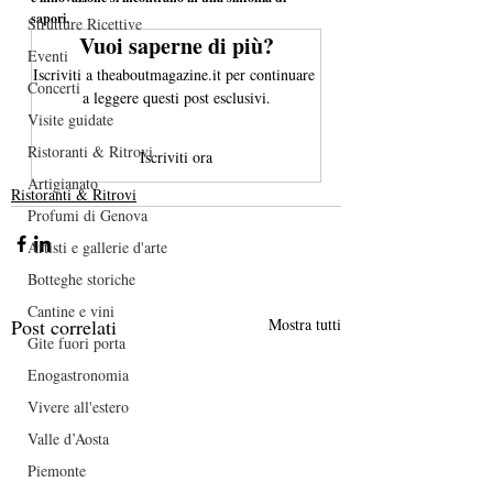
sapori.
Strutture Ricettive
Vuoi saperne di più?
Eventi
Iscriviti a theaboutmagazine.it per continuare 
Concerti
a leggere questi post esclusivi.
Visite guidate
Ristoranti & Ritrovi
Iscriviti ora
Artigianato
Ristoranti & Ritrovi
Profumi di Genova
Artisti e gallerie d'arte
Botteghe storiche
Cantine e vini
Post correlati
Mostra tutti
Gite fuori porta
Enogastronomia
Vivere all'estero
Valle d’Aosta
Piemonte