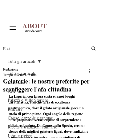
ABOUT
storie da gustare
Post
Tutti gli articoli
Redazione
Tutti gli articoli
Tempo di lettura: 3 min
Gelaterie: le nostre preferite per
Interviste
sconfiggere l'afa cittadina
Arte
La Liguria, con la sua costa e i suoi borghi 
Palazzi e Ville Storiche
caratteristici, è anche terra di eccellenza 
gastronomica, dove il gelato artigianale gioca un 
Itinerari
ruolo di primo piano. Ogni angolo della regione 
Chiese, cappelle e santuari
offre proposte diverse, capace di sorprendere e 
deliziare il palato. Da Genova alla Spezia, ecco un 
Ricette e tradizioni culinarie
elenco delle migliori gelaterie liguri, dove tradizione 
Libri e riviste
e innovazione si incontrano in una sinfonia di 