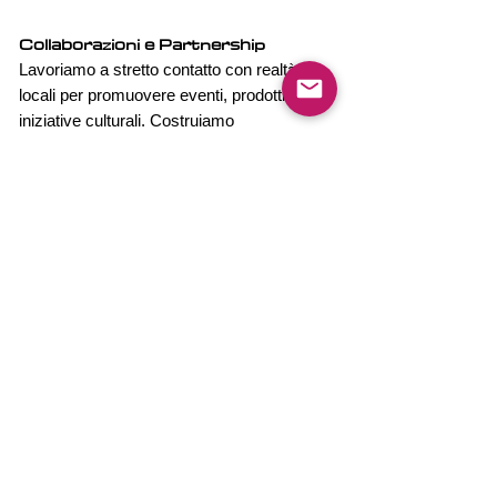
Collaborazioni e Partnership
Lavoriamo a stretto contatto con realtà
locali per promuovere eventi, prodotti e
iniziative culturali. Costruiamo
collaborazioni autentiche e durature,
creando sinergie che arricchiscono la
comunità genovese.
Formazione e Workshop
Offriamo corsi e workshop dedicati al
branding, alla comunicazione digitale e
alla gestione dei social media. Se vuoi
imparare a raccontare la tua storia online
in modo efficace, i nostri percorsi
formativi sono pensati per te.