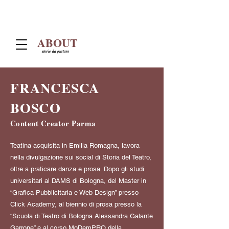
ABOUT
storie da gustare
FRANCESCA
BOSCO
Content Creator Parma
Teatina acquisita in Emilia Romagna, lavora
nella divulgazione sui social di Storia del Teatro,
oltre a praticare danza e prosa. Dopo gli studi
universitari al DAMS di Bologna, del Master in
“Grafica Pubblicitaria e Web Design” presso
Click Academy, al biennio di prosa presso la
“Scuola di Teatro di Bologna Alessandra Galante
Garrone” e al corso MoDemPRO della