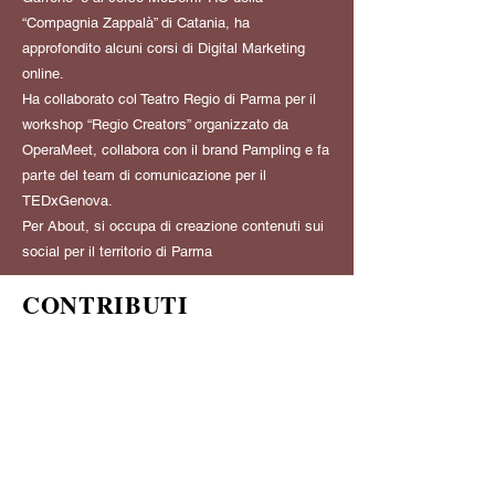
“Compagnia Zappalà” di Catania, ha
approfondito alcuni corsi di Digital Marketing
online.
Ha collaborato col Teatro Regio di Parma per il
workshop “Regio Creators” organizzato da
OperaMeet, collabora con il brand Pampling e fa
parte del team di comunicazione per il
TEDxGenova.
Per About, si occupa di creazione contenuti sui
social per il territorio di Parma
CONTRIBUTI