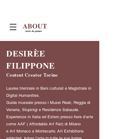
ABOUT
storie da gustare
DESIRÈE
FILIPPONE
Content Creator Torino
Laurea triennale in Beni culturali e Magistrale in
Digital Humanities.
Guida museale presso i Musei Reali, Reggia di
Venaria, Stupinigi e Residenze Sabaude.
Esperienze in Italia ed Estero presso fiere d’arte
come AAF ( Affordable Art Fair) di Milano
e Art Monaco a Montecarlo.
Art Exhibitions
addicted. Adoro l’arte in tutte le sue forme.