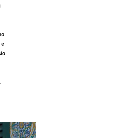
e
na
 e
cia
,