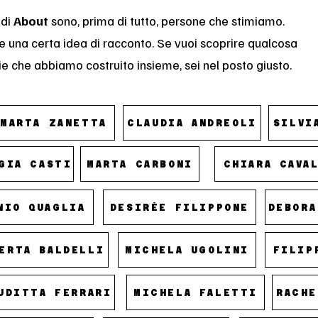
 di
About
sono, prima di tutto, persone che stimiamo.
 e una certa idea di racconto. Se vuoi scoprire qualcosa
orie che abbiamo costruito insieme, sei nel posto giusto.
MARTA ZANETTA
CLAUDIA ANDREOLI
SILVI
GIA CASTI
MARTA CARBONI
CHIARA CAVA
NIO QUAGLIA
DESIRÈE FILIPPONE
DEBORA
ERTA BALDELLI
MICHELA UGOLINI
FILIP
UDITTA FERRARI
MICHELA FALETTI
RACHE