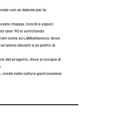
eriale con un debole per la
cciano mappe, ricordi e sapori,
ist anni '90 in sottofondo.
tagram come su LaMiaGenova, dove
 un’amica davanti a un piatto di
ice del progetto, dove si occupa di
.
to, crede nella cultura gastronomica
a