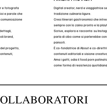
r e fotografa
Digital creator, nerd e viaggiatrice s
sivi e parole che
tradizione culinaria ligure.
a comunicazione
Crea itinerari gastronomici che intre
sempre con lo zaino pronto e la playl
ettagli,
Scrive, esplora e racconta: su Ins
oli brand,
parla di cibo come si parlerebbe con
pansoti.
 del progetto,
È co-fondatrice di About e co-direttr
contenuti,
contenuti editoriali e visione creativa
Ama i gatti, odia il food porn patina
come forma di resistenza quotidian
 COLLABORATORI