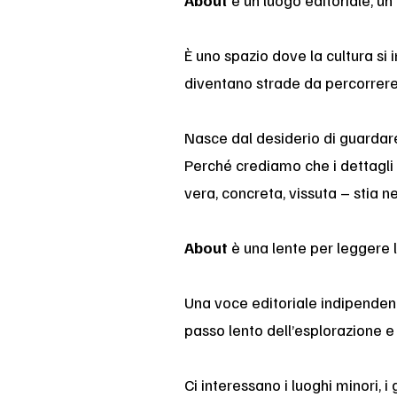
About
è un luogo editoriale, un 
È uno spazio dove la cultura si i
diventano strade da percorrere
Nasce dal desiderio di guardare o
Perché crediamo che i dettagli r
vera, concreta, vissuta – stia ne
About
è una lente per leggere l
Una voce editoriale indipenden
passo lento dell’esplorazione e
Ci interessano i luoghi minori, i 