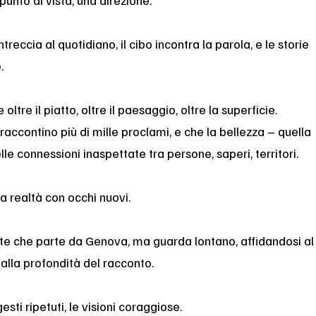
punto di vista, una direzione.
ntreccia al quotidiano, il cibo incontra la parola, e le storie
.
ltre il piatto, oltre il paesaggio, oltre la superficie.
accontino più di mille proclami, e che la bellezza – quella
lle connessioni inaspettate tra persone, saperi, territori.
a realtà con occhi nuovi.
te che parte da Genova, ma guarda lontano, affidandosi al
 alla profondità del racconto.
gesti ripetuti, le visioni coraggiose.