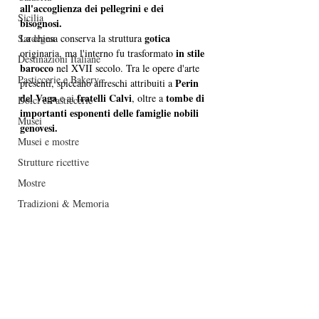
all'accoglienza dei pellegrini e dei 
Sicilia
bisognosi.
gotica
Sardegna
La chiesa conserva la struttura 
 in stile 
originaria, ma l'interno fu trasformato
Destinazioni Italiane
barocco
 nel XVII secolo. Tra le opere d'arte 
Pasticcerie e Bakery
Perin 
presenti, spiccano affreschi attribuiti a 
del Vaga
fratelli Calvi
tombe di 
 e ai 
, oltre a 
Dolci e Pasticcerie
importanti esponenti delle famiglie nobili 
Musei
genovesi.
Musei e mostre
Strutture ricettive
Mostre
Tradizioni & Memoria