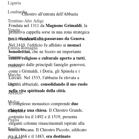
Liguria
Lombardia
Chiostro all'entrata dell'Abbazia
Trentino-Alto Adige
Magnone Grimaldi
Fondata nel 1311 da 
, la 
Veneto
primitiva cappella sorse in una zona strategica 
viandanti che passavano da Genova
per i 
. 
Friuli-Venezia Giulia
monaci 
Nel 1410, l'edificio fu affidato ai 
Emilia-Romagna
benedettini,
 che ne fecero un importante 
Toscana
centro religioso e culturale aperto a tutti
, 
sostenuto dalle principali famiglie genovesi, 
Umbria
come i Grimaldi, i Doria, gli Spinola e i 
Marche
Lercari. Nel 1533, l'abbazia fu elevata a 
Lazio
consolidando il suo ruolo 
dignità abbaziale, 
nella vita spirituale della città.
Abruzzo
Molise
due 
Il complesso monastico comprende 
chiostri e una chiesa
. Il Chiostro Grande, 
Campania
costruito tra il 1492 e il 1519, presenta 
Puglia
eleganti colonne rinascimentali ispirate alla 
Basilicata
scuola toscana. Il Chiostro Piccolo, edificato 
era destinato 
tra il 1468 e il 1483, 
Calabria