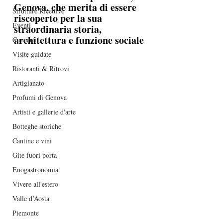
Genova, che merita di essere 
Strutture Ricettive
riscoperto per la sua 
Eventi
straordinaria storia, 
architettura e funzione sociale
Concerti
Visite guidate
Ristoranti & Ritrovi
Artigianato
Profumi di Genova
Artisti e gallerie d'arte
Botteghe storiche
Cantine e vini
Gite fuori porta
Enogastronomia
Vivere all'estero
Valle d’Aosta
Piemonte