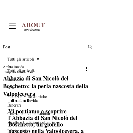
ABOUT
storie da gustare
Post
Tutti gli articoli
Ambra Rovida
Tutti gli articoli
Tempo di lettura: 2 min
Abbazia di San Nicolò del
Interviste
Boschetto: la perla nascosta della
Arte
Valpolcevera
Palazzi e Ville Storiche
_ di Ambra Rovida
Itinerari
Vi portiamo a scoprire 
Chiese, cappelle e santuari
l'Abbazia di San Nicolò del 
Ricette e tradizioni culinarie
Boschetto, un gioiello 
nascosto nella Valpolcevera, a 
Libri e riviste